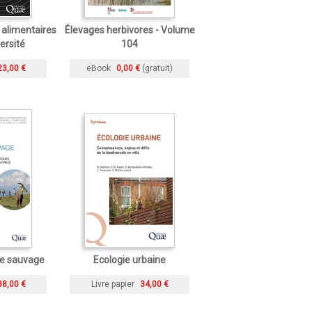
 alimentaires
Élevages herbivores - Volume
versité
104
23,00 €
eBook
0,00 €
(gratuit)
le sauvage
Ecologie urbaine
38,00 €
Livre papier
34,00 €