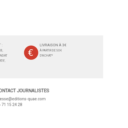
 :
LIVRAISON À 3€
B,
À PARTIR DE 50 €
ANDAT
D'ACHAT*
TIF,
ONTACT JOURNALISTES
resse@editions-quae.com
 71 15 24 28