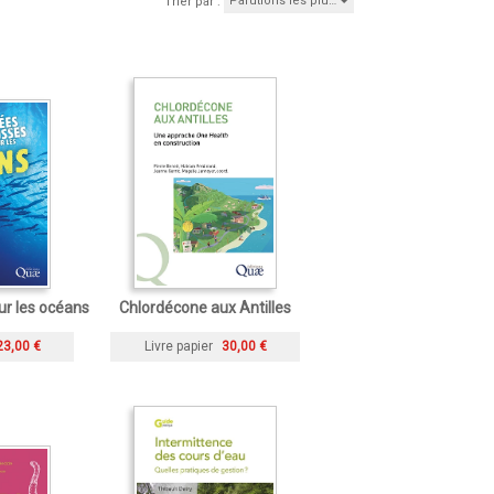
Parutions les plu…
Trier par :
ur les océans
Chlordécone aux Antilles
23,00 €
Livre papier
30,00 €