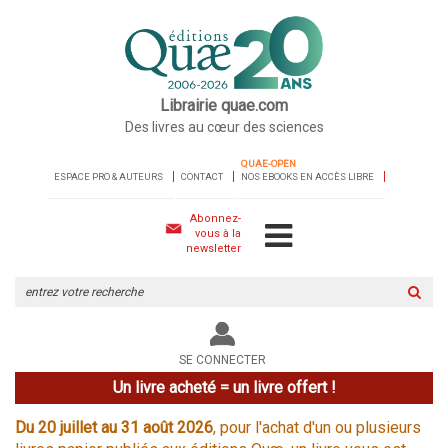
Librairie quae.com
Des livres au cœur des sciences
QUAE-OPEN
ESPACE PRO & AUTEURS
CONTACT
NOS EBOOKS EN ACCÈS LIBRE
Abonnez-
vous à la
newsletter
Rechercher
sur
le
site
SE CONNECTER
Un livre acheté = un livre offert !
Du 20 juillet au 31 août 2026
, pour l'achat d'un ou plusieurs