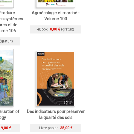
Produire
Agroécologie et marché -
 les systèmes
Volume 100
ures et de
eBook
0,00 €
(gratuit)
olume 106
(gratuit)
aluation of
Des indicateurs pour préserver
ogy
la qualité des sols
19,00 €
Livre papier
35,00 €