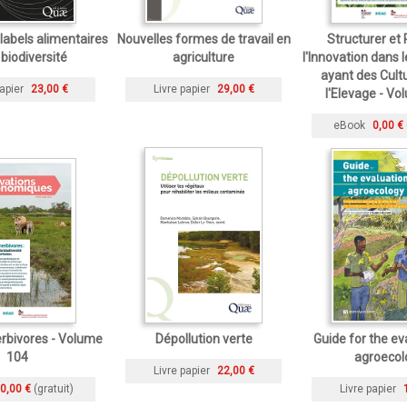
labels alimentaires
Nouvelles formes de travail en
Structurer et 
 biodiversité
agriculture
l'Innovation dans
ayant des Cult
apier
23,00 €
Livre papier
29,00 €
l'Elevage - V
eBook
0,00 €
rbivores - Volume
Dépollution verte
Guide for the ev
104
agroecol
Livre papier
22,00 €
0,00 €
(gratuit)
Livre papier