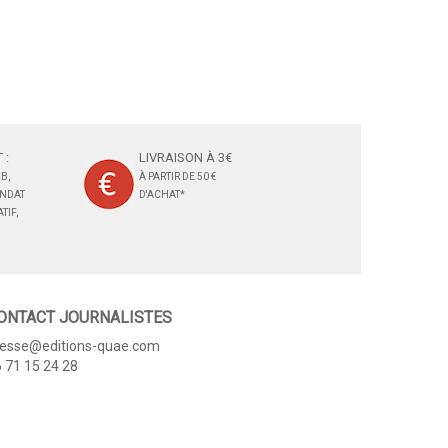
 :
LIVRAISON À 3€
B,
À PARTIR DE 50 €
ANDAT
D'ACHAT*
TIF,
ONTACT JOURNALISTES
resse@editions-quae.com
 71 15 24 28