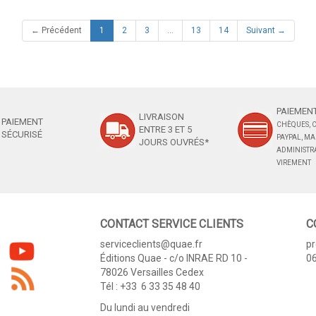
(current)
← Précédent
1
2
3
…
13
14
Suivant →
PAIEMENT
LIVRAISON
PAIEMENT
CHÈQUES, C
ENTRE 3 ET 5
SÉCURISÉ
PAYPAL, M
JOURS OUVRÉS*
ADMINISTRA
VIREMENT
CONTACT SERVICE CLIENTS
C
serviceclients@quae.fr
p
Éditions Quae - c/o INRAE RD 10 -
06
78026 Versailles Cedex
Tél : +33 6 33 35 48 40
Du lundi au vendredi