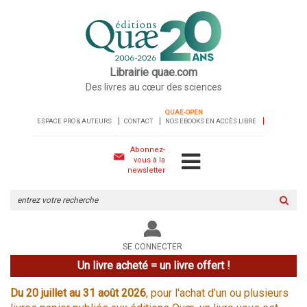
Librairie quae.com
Des livres au cœur des sciences
QUAE-OPEN
ESPACE PRO & AUTEURS
CONTACT
NOS EBOOKS EN ACCÈS LIBRE
Abonnez-
vous à la
newsletter
Rechercher
sur
le
site
SE CONNECTER
Un livre acheté = un livre offert !
Du 20 juillet au 31 août 2026
, pour l'achat d'un ou plusieurs