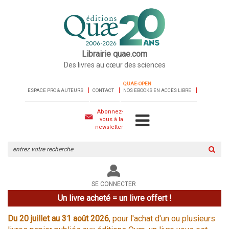
Librairie quae.com
Des livres au cœur des sciences
QUAE-OPEN
ESPACE PRO & AUTEURS
CONTACT
NOS EBOOKS EN ACCÈS LIBRE
Abonnez-
vous à la
newsletter
Rechercher
sur
le
site
SE CONNECTER
Un livre acheté = un livre offert !
Du 20 juillet au 31 août 2026
, pour l'achat d'un ou plusieurs