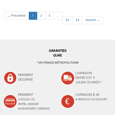
(current)
← Précédent
1
2
3
…
33
34
Suivant →
GARANTIES
QUAE
* EN FRANCE MÉTROPOLITAINE
LIVRAISON
PAIEMENT
ENTRE 3 ET 5
SÉCURISÉ
JOURS OUVRÉS*
PAIEMENT :
LIVRAISON À 3€
CHÈQUES, CB,
À PARTIR DE 50 € D'ACHAT*
PAYPAL, MANDAT
ADMINISTRATIF, VIREMENT