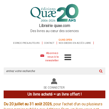
Librairie quae.com
Des livres au cœur des sciences
QUAE-OPEN
ESPACE PRO & AUTEURS
CONTACT
NOS EBOOKS EN ACCÈS LIBRE
Abonnez-
vous à la
newsletter
Rechercher
sur
le
site
SE CONNECTER
Un livre acheté = un livre offert !
Du 20 juillet au 31 août 2026
, pour l'achat d'un ou plusieurs