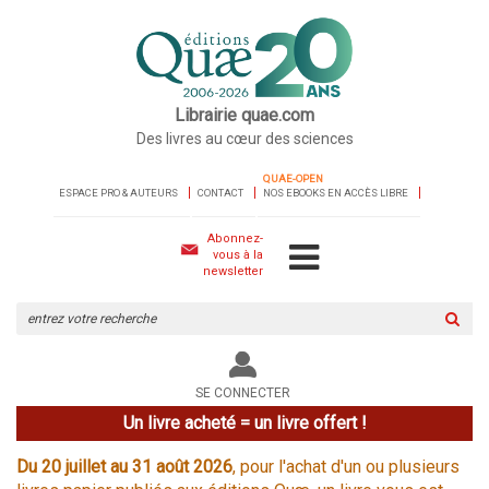
Librairie quae.com
Des livres au cœur des sciences
QUAE-OPEN
ESPACE PRO & AUTEURS
CONTACT
NOS EBOOKS EN ACCÈS LIBRE
Abonnez-
vous à la
newsletter
Rechercher
sur
le
site
SE CONNECTER
Un livre acheté = un livre offert !
Du 20 juillet au 31 août 2026
, pour l'achat d'un ou plusieurs