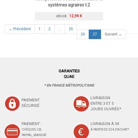
systèmes agraires t.2
eBook
12,99 €
← Précédent
1
2
…
25
(current)
26
27
Suivant →
GARANTIES
QUAE
* EN FRANCE MÉTROPOLITAINE
LIVRAISON
PAIEMENT
ENTRE 3 ET 5
SÉCURISÉ
JOURS OUVRÉS*
PAIEMENT :
LIVRAISON À 3€
CHÈQUES, CB,
À PARTIR DE 50 € D'ACHAT*
PAYPAL, MANDAT