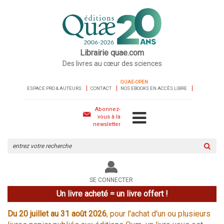
Librairie quae.com
Des livres au cœur des sciences
QUAE-OPEN
ESPACE PRO & AUTEURS
CONTACT
NOS EBOOKS EN ACCÈS LIBRE
Abonnez-
vous à la
newsletter
Rechercher
sur
le
site
SE CONNECTER
Un livre acheté = un livre offert !
Du 20 juillet au 31 août 2026
, pour l'achat d'un ou plusieurs