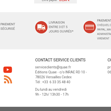
Livre papier
29,00 €
PAIEMENT
LIVRAISON
PAIEMENT
CHÈQUES, C
ENTRE 3 ET 5
SÉCURISÉ
PAYPAL, M
JOURS OUVRÉS*
ADMINISTRA
VIREMENT
CONTACT SERVICE CLIENTS
C
serviceclients@quae.fr
p
Éditions Quae - c/o INRAE RD 10 -
06
78026 Versailles Cedex
Tél : +33 6 33 35 48 40
Du lundi au vendredi
9h - 12h/ 13h30 - 17h