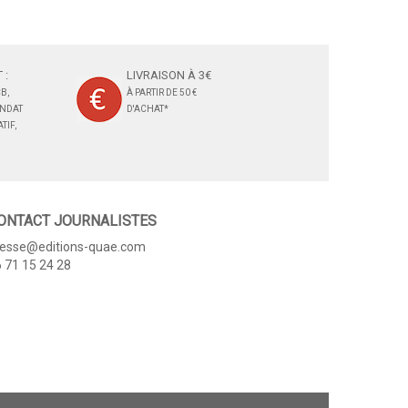
 :
LIVRAISON À 3€
B,
À PARTIR DE 50 €
ANDAT
D'ACHAT*
TIF,
ONTACT JOURNALISTES
resse@editions-quae.com
 71 15 24 28