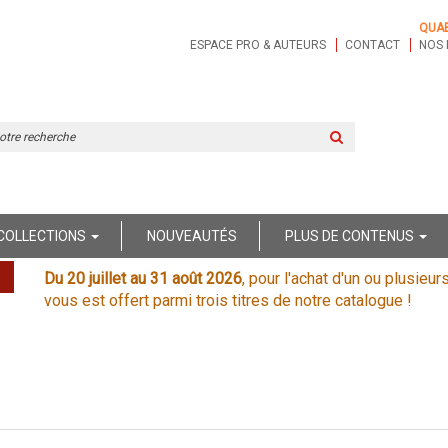
QUA
ESPACE PRO & AUTEURS
CONTACT
NOS 
Rechercher
sur
le
site
COLLECTIONS
NOUVEAUTÉS
PLUS DE CONTENUS
Du 20 juillet au 31 août 2026
, pour l'achat d'un ou plusieur
vous est offert parmi trois titres de notre catalogue !