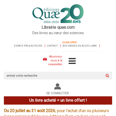
Librairie quae.com
Des livres au cœur des sciences
QUAE-OPEN
ESPACE PRO & AUTEURS
CONTACT
NOS EBOOKS EN ACCÈS LIBRE
Abonnez-
vous à la
newsletter
Rechercher
sur
le
site
SE CONNECTER
Un livre acheté = un livre offert !
Du 20 juillet au 31 août 2026
, pour l'achat d'un ou plusieurs