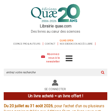
Librairie quae.com
Des livres au cœur des sciences
QUAE-OPEN
ESPACE PRO & AUTEURS
CONTACT
NOS EBOOKS EN ACCÈS LIBRE
Abonnez-
vous à la
newsletter
Rechercher
sur
le
site
SE CONNECTER
Un livre acheté = un livre offert !
Du 20 juillet au 31 août 2026
, pour l'achat d'un ou plusieurs