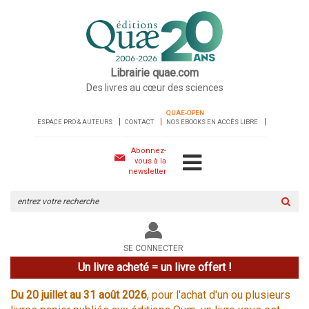
Librairie quae.com
Des livres au cœur des sciences
QUAE-OPEN
ESPACE PRO & AUTEURS
CONTACT
NOS EBOOKS EN ACCÈS LIBRE
Abonnez-
vous à la
newsletter
Rechercher
sur
le
site
SE CONNECTER
Un livre acheté = un livre offert !
Du 20 juillet au 31 août 2026
, pour l'achat d'un ou plusieurs