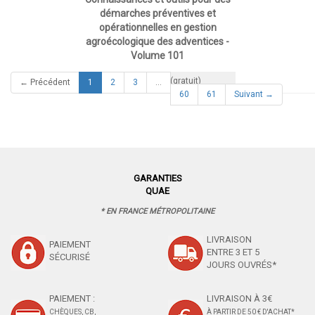
démarches préventives et
opérationnelles en gestion
agroécologique des adventices -
Volume 101
eBook
0,00 €
(gratuit)
(current)
← Précédent
1
2
3
…
60
61
Suivant →
GARANTIES
QUAE
* EN FRANCE MÉTROPOLITAINE
LIVRAISON
PAIEMENT
ENTRE 3 ET 5
SÉCURISÉ
JOURS OUVRÉS*
PAIEMENT :
LIVRAISON À 3€
CHÈQUES, CB,
À PARTIR DE 50 € D'ACHAT*