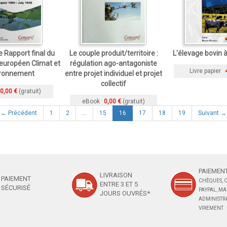
 Rapport final du
Le couple produit/territoire :
L'élevage bovin à
uropéen Climat et
régulation ago-antagoniste
Livre papier
ironnement
entre projet individuel et projet
collectif
0,00 €
(gratuit)
eBook
0,00 €
(gratuit)
(current)
← Précédent
1
2
…
15
16
17
18
19
Suivant →
PAIEMENT
LIVRAISON
PAIEMENT
CHÈQUES, C
ENTRE 3 ET 5
SÉCURISÉ
PAYPAL, M
JOURS OUVRÉS*
ADMINISTRA
VIREMENT