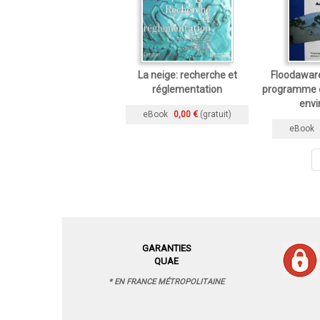
La neige: recherche et
Floodaware
réglementation
programme e
env
eBook
0,00 €
(gratuit)
eBook
GARANTIES
QUAE
* EN FRANCE MÉTROPOLITAINE