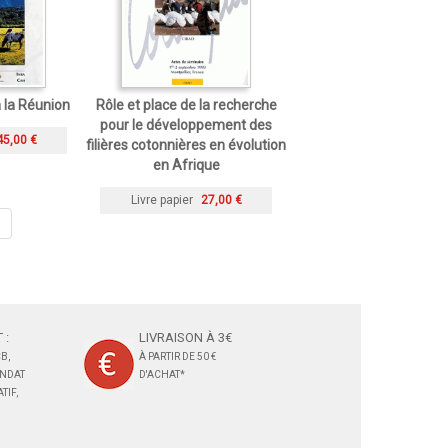
 la Réunion
Rôle et place de la recherche
pour le développement des
45,00 €
filières cotonnières en évolution
en Afrique
Livre papier
27,00 €
 :
LIVRAISON À 3€
B,
À PARTIR DE 50 €
ANDAT
D'ACHAT*
TIF,