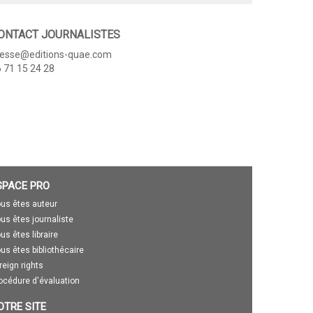
ONTACT JOURNALISTES
resse@editions-quae.com
 71 15 24 28
SPACE PRO
us êtes auteur
us êtes journaliste
us êtes libraire
us êtes bibliothécaire
reign rights
océdure d'évaluation
OTRE SITE