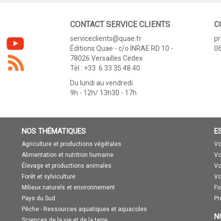
CONTACT SERVICE CLIENTS
C
serviceclients@quae.fr
p
Éditions Quae - c/o INRAE RD 10 -
06
78026 Versailles Cedex
Tél : +33 6 33 35 48 40
Du lundi au vendredi
9h - 12h/ 13h30 - 17h
NOS THÉMATIQUES
E
Agriculture et productions végétales
Vo
Alimentation et nutrition humaine
Vo
Élevage et productions animales
Vo
Forêt et sylviculture
Vo
Milieux naturels et environnement
Fo
Pays du Sud
Pr
Pêche - Ressources aquatiques et aquacoles
N
Sciences de la vie et de la terre