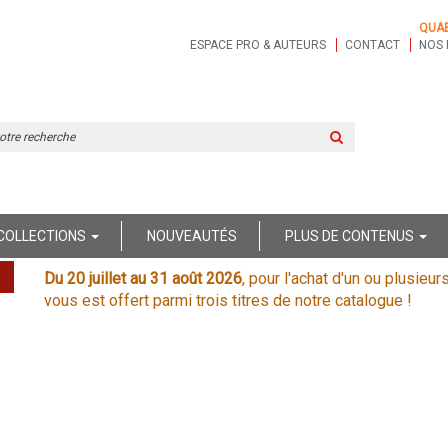
QUA
ESPACE PRO & AUTEURS
CONTACT
NOS 
Rechercher
sur
le
site
COLLECTIONS
NOUVEAUTÉS
PLUS DE CONTENUS
Du 20 juillet au 31 août 2026
, pour l'achat d'un ou plusieur
vous est offert parmi trois titres de notre catalogue !