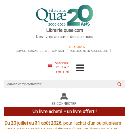
Librairie quae.com
Des livres au cœur des sciences
QUAE-OPEN
ESPACE PRO & AUTEURS
CONTACT
NOS EBOOKS EN ACCÈS LIBRE
Abonnez-
vous à la
newsletter
Rechercher
sur
le
site
SE CONNECTER
Un livre acheté = un livre offert !
Du 20 juillet au 31 août 2026
, pour l'achat d'un ou plusieurs