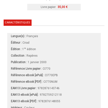
Livre papier
35,00 €
CARACTÉRISTIQUES
Langue(s) :
Français
Éditeur :
Cirad
re
Édition :
1
édition
Collection :
Repères
Publication :
1 janvier 2000
Référence Livre papier :
CI770
Référence eBook [ePub] :
CI770EPB
Référence eBook [PDF] :
CI770NUM
EAN13 Livre papier :
9782876143746
EAN13 eBook [ePub] :
9782759212118
EAN13 eBook [PDF] :
9782876148055
Intérieur :
Couleur