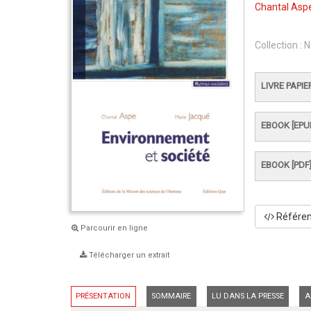
Chantal Asp
Collection :
N
LIVRE PAPIE
EBOOK [EPU
EBOOK [PDF
Référenc
Parcourir en ligne
Télécharger un extrait
PRÉSENTATION
SOMMAIRE
LU DANS LA PRESSE
A