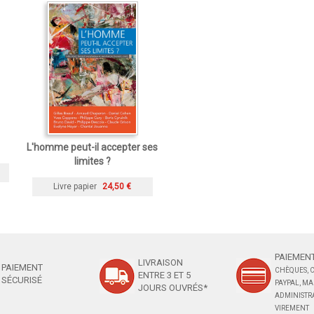
L'homme peut-il accepter ses
limites ?
Livre papier
24,50 €
PAIEMENT
LIVRAISON
PAIEMENT
CHÈQUES, C
ENTRE 3 ET 5
SÉCURISÉ
PAYPAL, M
JOURS OUVRÉS*
ADMINISTRA
VIREMENT