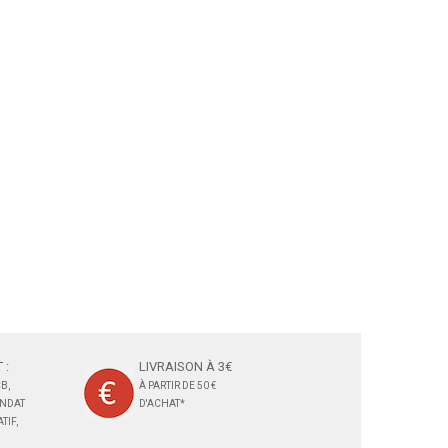
 :
LIVRAISON À 3€
B,
À PARTIR DE 50 €
ANDAT
D'ACHAT*
TIF,