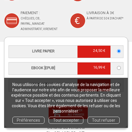
PAIEMENT :
LIVRAISON À 3€
CHÈQUES, CB,
À PARTIR DE 50 € D'ACHAT*
PAYPAL, MANDAT
ADMINISTRATIF, VIREMENT
24,50 €
LIVRE PAPIER
RETROUVEZ-NOUS
16,99 €
EBOOK [EPUB]
16,99 €
Nous utilisons des cookies d’analyse de la navigation et de
EBOOK [PDF]
l’audience sur notre site afin de vous proposer la meilleure
CONTACT SERVICE CLIENTS
expérience possible et des contenus pertinents. En cliquant
sur « Tout accepter », vous nous autorisez à utiliser ces
serviceclients@quae.fr
cookies. Vous êtes libre également de les refuser ou de les
Éditions Quae - c/o INRAE RD 10 -
AJOUTER
personnaliser.
78026 Versailles Cedex
AU PANIER
Tél : +33 6 33 35 48 40
Préférences
Tout accepter
Tout refuser
Du lundi au vendredi