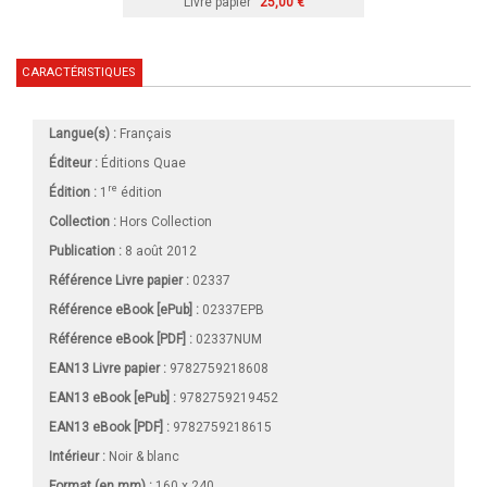
Livre papier
25,00 €
CARACTÉRISTIQUES
Langue(s) :
Français
Éditeur :
Éditions Quae
re
Édition :
1
édition
Collection :
Hors Collection
Publication :
8 août 2012
Référence Livre papier :
02337
Référence eBook [ePub] :
02337EPB
Référence eBook [PDF] :
02337NUM
EAN13 Livre papier :
9782759218608
EAN13 eBook [ePub] :
9782759219452
EAN13 eBook [PDF] :
9782759218615
Intérieur :
Noir & blanc
Format (en mm)
:
160 x 240