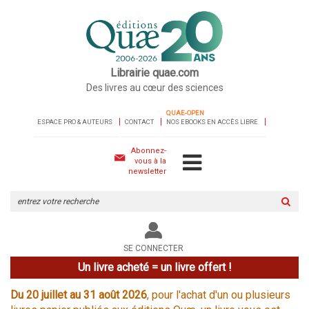
Librairie quae.com
Des livres au cœur des sciences
QUAE-OPEN
ESPACE PRO & AUTEURS
CONTACT
NOS EBOOKS EN ACCÈS LIBRE
Abonnez-
vous à la
newsletter
Rechercher
sur
le
site
SE CONNECTER
Un livre acheté = un livre offert !
Du 20 juillet au 31 août 2026
, pour l'achat d'un ou plusieurs