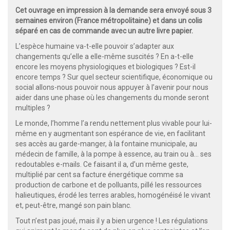
Cet ouvrage en impression à la demande sera envoyé sous 3
semaines environ (France métropolitaine) et dans un colis
séparé en cas de commande avec un autre livre papier.
L’espèce humaine va-t-elle pouvoir s’adapter aux
changements qu’elle a elle-même suscités ? En a-t-elle
encore les moyens physiologiques et biologiques ? Est-il
encore temps ? Sur quel secteur scientifique, économique ou
social allons-nous pouvoir nous appuyer à l’avenir pour nous
aider dans une phase où les changements du monde seront
multiples ?
Le monde, l’homme l’a rendu nettement plus vivable pour lui-
même en y augmentant son espérance de vie, en facilitant
ses accès au garde-manger, à la fontaine municipale, au
médecin de famille, à la pompe à essence, au train ou à… ses
redoutables e-mails. Ce faisant il a, d’un même geste,
multiplié par cent sa facture énergétique comme sa
production de carbone et de polluants, pillé les ressources
halieutiques, érodé les terres arables, homogénéisé le vivant
et, peut-être, mangé son pain blanc.
Tout n’est pas joué, mais il y a bien urgence ! Les régulations