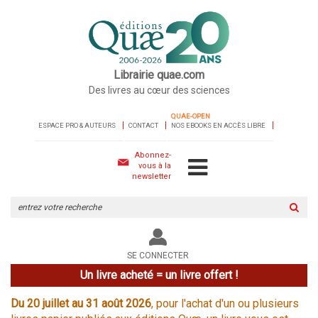
Librairie quae.com
Des livres au cœur des sciences
QUAE-OPEN
ESPACE PRO & AUTEURS
CONTACT
NOS EBOOKS EN ACCÈS LIBRE
Abonnez-
vous à la
newsletter
Rechercher
sur
le
site
SE CONNECTER
Un livre acheté = un livre offert !
Du 20 juillet au 31 août 2026
, pour l'achat d'un ou plusieurs