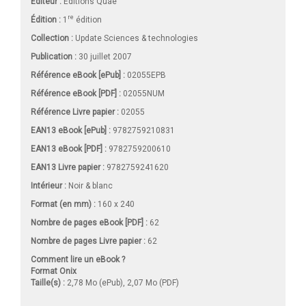
Éditeur :
Éditions Quae
re
Édition :
1
édition
Collection :
Update Sciences & technologies
Publication :
30 juillet 2007
Référence eBook [ePub] :
02055EPB
Référence eBook [PDF] :
02055NUM
Référence Livre papier :
02055
EAN13 eBook [ePub] :
9782759210831
EAN13 eBook [PDF] :
9782759200610
EAN13 Livre papier :
9782759241620
Intérieur :
Noir & blanc
Format (en mm)
:
160 x 240
Nombre de pages
eBook [PDF]
:
62
Nombre de pages
Livre papier
:
62
Comment lire un eBook ?
Format Onix
Taille(s) :
2,78 Mo (ePub), 2,07 Mo (PDF)