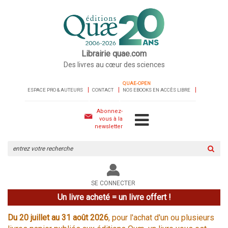
Librairie quae.com
Des livres au cœur des sciences
QUAE-OPEN
ESPACE PRO & AUTEURS
CONTACT
NOS EBOOKS EN ACCÈS LIBRE
Abonnez-
vous à la
newsletter
Rechercher
sur
le
site
SE CONNECTER
Un livre acheté = un livre offert !
Du 20 juillet au 31 août 2026
, pour l'achat d'un ou plusieurs