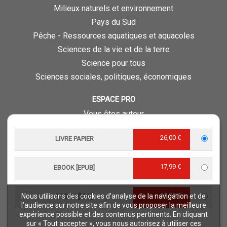
Milieux naturels et environnement
Pays du Sud
Pêche - Ressources aquatiques et aquacoles
Sciences de la vie et de la terre
Science pour tous
Sciences sociales, politiques, économiques
ESPACE PRO
Vous êtes auteur
Vous êtes journaliste
26,00 €
LIVRE PAPIER
Vous êtes libraire
Vous êtes bibliothécaire
17,99 €
Foreign rights
EBOOK [EPUB]
Procédure d'évaluation
17,99 €
Nous utilisons des cookies d’analyse de la navigation et de
EBOOK [PDF]
NOTRE SITE
l’audience sur notre site afin de vous proposer la meilleure
expérience possible et des contenus pertinents. En cliquant
Quae © 2018
sur « Tout accepter », vous nous autorisez à utiliser ces