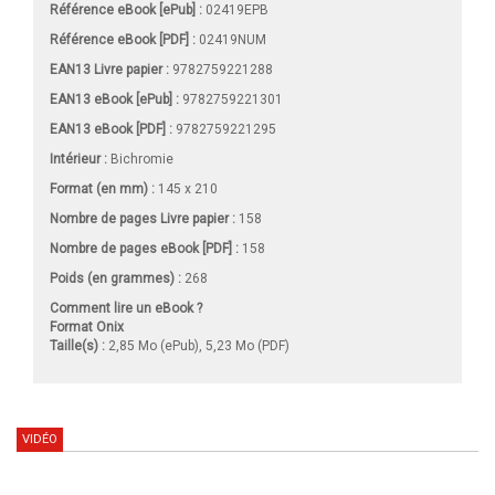
Référence eBook [ePub] :
02419EPB
Référence eBook [PDF] :
02419NUM
EAN13 Livre papier :
9782759221288
EAN13 eBook [ePub] :
9782759221301
EAN13 eBook [PDF] :
9782759221295
Intérieur :
Bichromie
Format (en mm)
:
145 x 210
Nombre de pages
Livre papier
:
158
Nombre de pages
eBook [PDF]
:
158
Poids (en grammes) :
268
Comment lire un eBook ?
Format Onix
Taille(s) :
2,85 Mo (ePub), 5,23 Mo (PDF)
VIDÉO