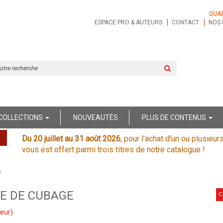
QUA
ESPACE PRO & AUTEURS
CONTACT
NOS 
Rechercher
sur
le
site
COLLECTIONS
NOUVEAUTÉS
PLUS DE CONTENUS
Du 20 juillet au 31 août 2026
, pour l'achat d'un ou plusieur
vous est offert parmi trois titres de notre catalogue !
e
E DE CUBAGE
C
eur)