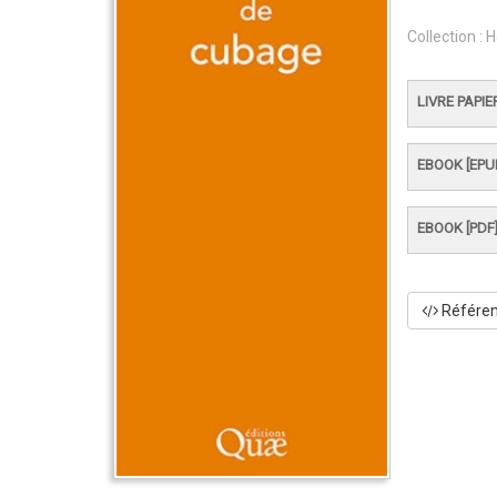
Collection :
H
LIVRE PAPIE
EBOOK [EPU
EBOOK [PDF
Référenc