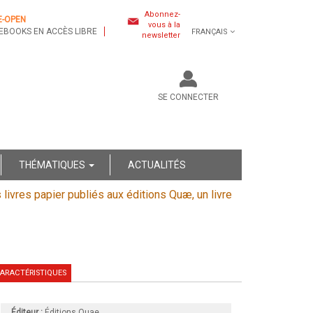
Abonnez-
E-OPEN
vous à la
EBOOKS EN ACCÈS LIBRE
FRANÇAIS
newsletter
SE CONNECTER
THÉMATIQUES
ACTUALITÉS
s livres papier publiés aux éditions Quæ, un livre
ARACTÉRISTIQUES
Éditeur :
Éditions Quae