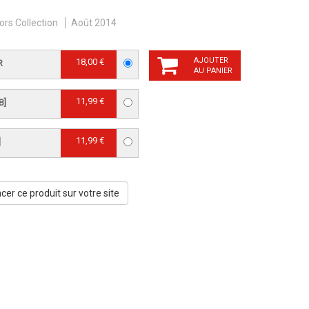
ors Collection
Août 2014
AJOUTER
18,00 €
R
AU PANIER
11,99 €
B]
11,99 €
]
er ce produit sur votre site