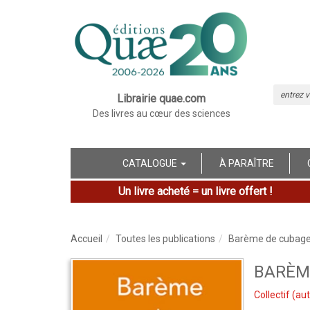
Librairie quae.com
Des livres au cœur des sciences
CATALOGUE
À PARAÎTRE
Un livre acheté = un livre offert !
Accueil
Toutes les publications
Barème de cubag
BARÈM
Collectif
(aut