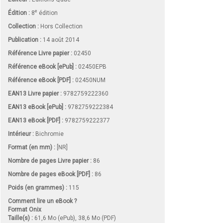
e
Édition :
8
édition
Collection :
Hors Collection
Publication :
14 août 2014
Référence Livre papier :
02450
Référence eBook [ePub] :
02450EPB
Référence eBook [PDF] :
02450NUM
EAN13 Livre papier :
9782759222360
EAN13 eBook [ePub] :
9782759222384
EAN13 eBook [PDF] :
9782759222377
Intérieur :
Bichromie
Format (en mm)
:
[NR]
Nombre de pages
Livre papier
:
86
Nombre de pages
eBook [PDF]
:
86
Poids (en grammes) :
115
Comment lire un eBook ?
Format Onix
Taille(s) :
61,6 Mo (ePub), 38,6 Mo (PDF)