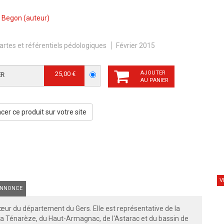
 Begon
(auteur)
artes et référentiels pédologiques
Février 2015
AJOUTER
25,00 €
ER
AU PANIER
er ce produit sur votre site
V
NNONCE
œur du département du Gers. Elle est représentative de la
 la Ténarèze, du Haut-Armagnac, de l'Astarac et du bassin de