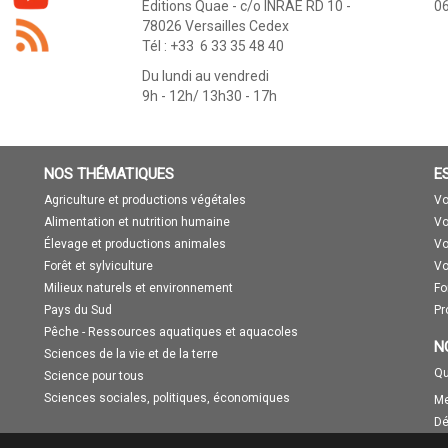
Éditions Quae - c/o INRAE RD 10 -
06
78026 Versailles Cedex
Tél : +33 6 33 35 48 40
Du lundi au vendredi
9h - 12h/ 13h30 - 17h
NOS THÉMATIQUES
E
Agriculture et productions végétales
Vo
Alimentation et nutrition humaine
Vo
Élevage et productions animales
Vo
Forêt et sylviculture
Vo
Milieux naturels et environnement
Fo
Pays du Sud
Pr
Pêche - Ressources aquatiques et aquacoles
N
Sciences de la vie et de la terre
Qu
Science pour tous
Sciences sociales, politiques, économiques
Me
Dé