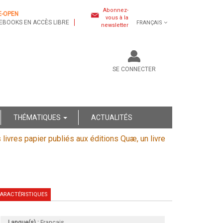
Abonnez-
E-OPEN
vous à la
EBOOKS EN ACCÈS LIBRE
FRANÇAIS
newsletter
SE CONNECTER
THÉMATIQUES
ACTUALITÉS
s livres papier publiés aux éditions Quæ, un livre
ARACTÉRISTIQUES
Langue(s) :
Français