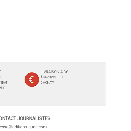
 :
LIVRAISON À 3€
B,
À PARTIR DE 50 €
ANDAT
D'ACHAT*
TIF,
ONTACT JOURNALISTES
resse@editions-quae.com