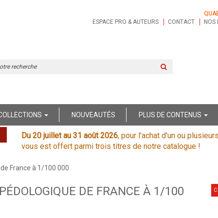
QUA
ESPACE PRO & AUTEURS
CONTACT
NOS 
Rechercher
sur
le
site
COLLECTIONS
NOUVEAUTÉS
PLUS DE CONTENUS
Du 20 juillet au 31 août 2026
, pour l'achat d'un ou plusieur
vous est offert parmi trois titres de notre catalogue !
 de France à 1/100 000
PÉDOLOGIQUE DE FRANCE À 1/100
C