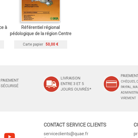
ce à
Référentiel régional
pédologique de la région Centre
Carte papier
50,00 €
PAIEMENT
LIVRAISON
PAIEMENT
CHÈQUES, C
ENTRE 3 ET 5
SÉCURISÉ
PAYPAL, M
JOURS OUVRÉS*
ADMINISTRA
VIREMENT
CONTACT SERVICE CLIENTS
C
serviceclients@quae.fr
p