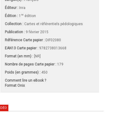
Éditeur :
Inra
re
Édition :
1
édition
Collection :
Cartes et référentiels pédologiques
Publication :
9 février 2015
Référence Carte papier :
DIF02080
EAN13 Carte papier :
9782738013668
Format (en mm)
:
[NR]
Nombre de pages
Carte papier
:
179
Poids (en grammes) :
450
Comment lire un eBook ?
Format Onix
IDÉO