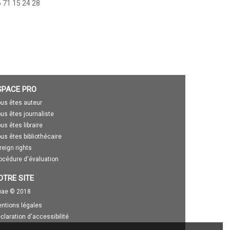
 71 15 24 28
SPACE PRO
us êtes auteur
us êtes journaliste
us êtes libraire
us êtes bibliothécaire
reign rights
océdure d'évaluation
OTRE SITE
ae © 2018
ntions légales
claration d'accessibilité