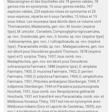
Mascareignes et des Seychelles cite 74 genres valides, 18
genres mis en synonymie, 16 sous-genres inédits, 747
espèces valides, 224 espèces mises en synonymie et 20
sous-espèces, répartis en 6 sous-familles, 15 tribus et 19
sous-tribus. Les nouveaux taxa décrits dans ce volume sont :
Thomassetiini, Madassetia, gen. nov., M. bicolor (espèce
type), M. unicolor ; Coraebini, Compsoglypha nigrocaerulea,
sp. nov., Gracilocala, gen. nov., G. bicolor, sp. nov. (espèce type)
; Ivalouwayneia, gen. nov., I. ruficapiticauda, sp. nov. (espèce
type) ; Paranastella viridis, sp. nov. ; Malagascoderes, gen. nov.
est décrit pour Discoderes goudotii Thomson, 1878 (espèce
type) et D. scriptus Théry, 1937, tous comb. nov. ;
Madaphlocteis, gen. nov. est décrit pour Discoderes
ochraceopicta Fairmaire, 1888 (espèce type), D. ampliata
Fairmaire, 1905, D. mucorea Fairmaire, 1902, D. perrieri
Fairmaire, 1900, D. polychroa Fairmaire, 1904, D. simplicifrons
Fairmaire, 1901, Phlocteis ambanjana Obenberger, 1944, P.
iridipennis Obenberger, 1944 et Paradora purpureosignata
Hoschek, 1931, tous comb. nov. Neopolycesta gebhardti
Hoscheck, 1931 est transféré vers Paracastalia, comb. nov. et
Meliboeus hovanus Théry, 1937 est mis en synonymie avec
Meliboeus miliaris (Gory et Laporte de Castelnau, 1839), syn.
nov. La localisation du type et la distribution géographique