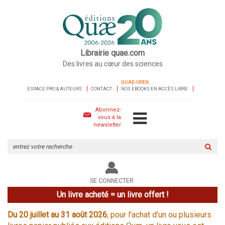
Librairie quae.com
Des livres au cœur des sciences
QUAE-OPEN
ESPACE PRO & AUTEURS
CONTACT
NOS EBOOKS EN ACCÈS LIBRE
Abonnez-
vous à la
newsletter
Rechercher
sur
le
site
SE CONNECTER
Un livre acheté = un livre offert !
Du 20 juillet au 31 août 2026
, pour l'achat d'un ou plusieurs