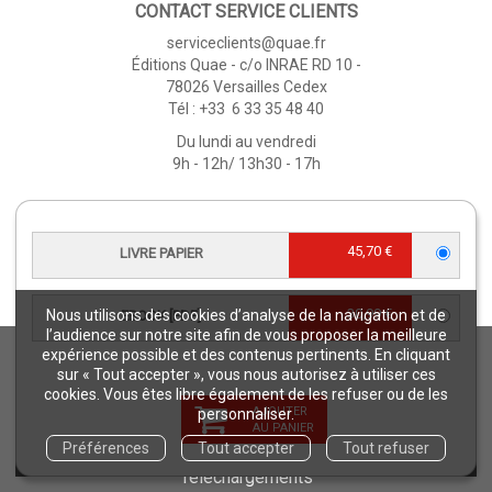
CONTACT SERVICE CLIENTS
serviceclients@quae.fr
Éditions Quae - c/o INRAE RD 10 -
78026 Versailles Cedex
Tél : +33 6 33 35 48 40
Du lundi au vendredi
9h - 12h/ 13h30 - 17h
CONTACT JOURNALISTES
presse@editions-quae.com
45,70 €
LIVRE PAPIER
06 71 15 24 28
30,99 €
Nous utilisons des cookies d’analyse de la navigation et de
EBOOK [PDF]
l’audience sur notre site afin de vous proposer la meilleure
expérience possible et des contenus pertinents. En cliquant
ÉDITIONS QUÆ
sur « Tout accepter », vous nous autorisez à utiliser ces
Qui sommes-nous ?
cookies. Vous êtes libre également de les refuser ou de les
AJOUTER
personnaliser.
Nos collections
AU PANIER
CGV
Préférences
Tout accepter
Tout refuser
Téléchargements