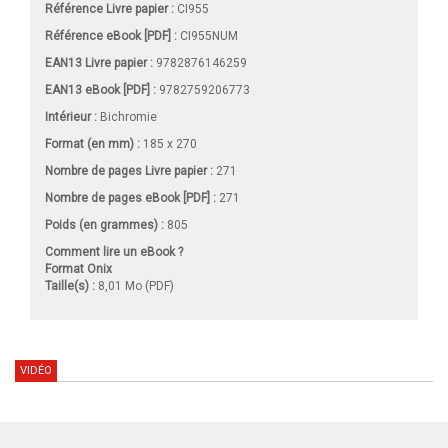
Référence Livre papier :
CI955
Référence eBook [PDF] :
CI955NUM
EAN13 Livre papier :
9782876146259
EAN13 eBook [PDF] :
9782759206773
Intérieur :
Bichromie
Format (en mm)
:
185 x 270
Nombre de pages
Livre papier
:
271
Nombre de pages
eBook [PDF]
:
271
Poids (en grammes) :
805
Comment lire un eBook ?
Format Onix
Taille(s) :
8,01 Mo (PDF)
VIDÉO