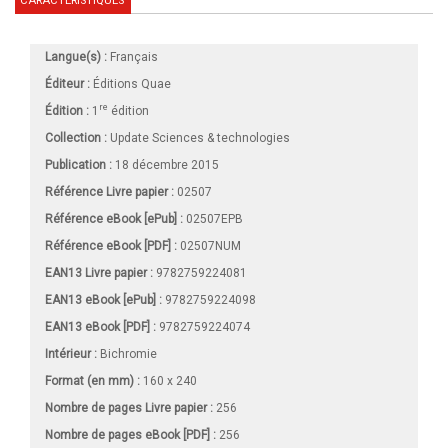
CARACTÉRISTIQUES
Langue(s) :
Français
Éditeur :
Éditions Quae
re
Édition :
1
édition
Collection :
Update Sciences & technologies
Publication :
18 décembre 2015
Référence Livre papier :
02507
Référence eBook [ePub] :
02507EPB
Référence eBook [PDF] :
02507NUM
EAN13 Livre papier :
9782759224081
EAN13 eBook [ePub] :
9782759224098
EAN13 eBook [PDF] :
9782759224074
Intérieur :
Bichromie
Format (en mm)
:
160 x 240
Nombre de pages
Livre papier
:
256
Nombre de pages
eBook [PDF]
:
256