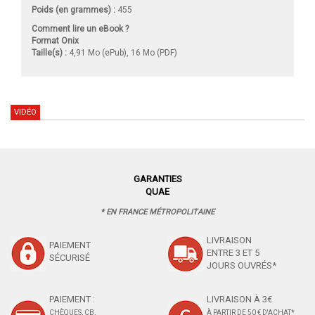
Poids (en grammes) :
455
Comment lire un eBook ?
Format Onix
Taille(s) :
4,91 Mo (ePub), 16 Mo (PDF)
VIDÉO
GARANTIES
QUAE
* EN FRANCE MÉTROPOLITAINE
LIVRAISON
PAIEMENT
ENTRE 3 ET 5
SÉCURISÉ
JOURS OUVRÉS*
PAIEMENT :
LIVRAISON À 3€
CHÈQUES, CB,
À PARTIR DE 50 € D'ACHAT*