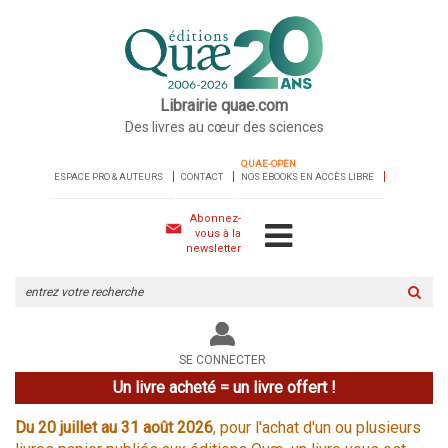
Librairie quae.com
Des livres au cœur des sciences
QUAE-OPEN
ESPACE PRO & AUTEURS
CONTACT
NOS EBOOKS EN ACCÈS LIBRE
Abonnez-
vous à la
newsletter
Rechercher
sur
le
site
SE CONNECTER
Un livre acheté = un livre offert !
Du 20 juillet au 31 août 2026
, pour l'achat d'un ou plusieurs