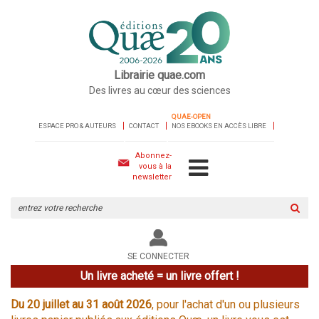
Librairie quae.com
Des livres au cœur des sciences
QUAE-OPEN
ESPACE PRO & AUTEURS
CONTACT
NOS EBOOKS EN ACCÈS LIBRE
Abonnez-
vous à la
newsletter
Rechercher
sur
le
site
SE CONNECTER
Un livre acheté = un livre offert !
Du 20 juillet au 31 août 2026
, pour l'achat d'un ou plusieurs