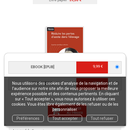
9,99 €
EBOOK [EPUB]
9,99 €
Nous utilisons des cookies d’analyse de la navigation et de
EBOOK [PDF]
Réduire les pertes d'azote dans
l’audience sur notre site afin de vous proposer la meilleure
l'élevage
expérience possible et des contenus pertinents. En cliquant
sur « Tout accepter », vous nous autorisez à utiliser ces
Livre papier
35,00 €
cookies. Vous êtes libre également de les refuser ou de les
AJOUTER
personnaliser.
AU PANIER
CARACTÉRISTIQUES
Préférences
Tout accepter
Tout refuser