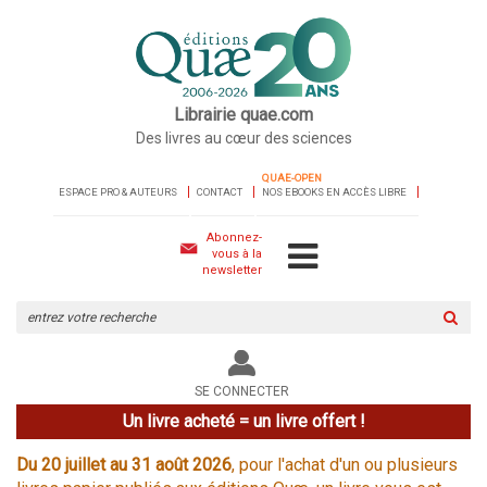
Librairie quae.com
Des livres au cœur des sciences
QUAE-OPEN
ESPACE PRO & AUTEURS
CONTACT
NOS EBOOKS EN ACCÈS LIBRE
Abonnez-
vous à la
newsletter
Rechercher
sur
le
site
SE CONNECTER
Un livre acheté = un livre offert !
Du 20 juillet au 31 août 2026
, pour l'achat d'un ou plusieurs