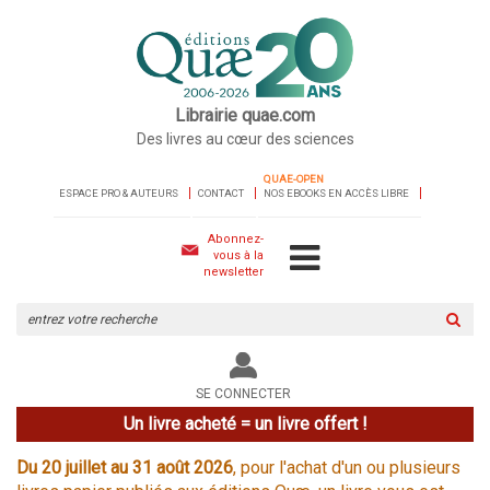
Librairie quae.com
Des livres au cœur des sciences
QUAE-OPEN
ESPACE PRO & AUTEURS
CONTACT
NOS EBOOKS EN ACCÈS LIBRE
Abonnez-
vous à la
newsletter
Rechercher
sur
le
site
SE CONNECTER
Un livre acheté = un livre offert !
Du 20 juillet au 31 août 2026
, pour l'achat d'un ou plusieurs