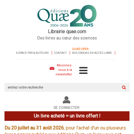
Librairie quae.com
Des livres au cœur des sciences
QUAE-OPEN
ESPACE PRO & AUTEURS
CONTACT
NOS EBOOKS EN ACCÈS LIBRE
Abonnez-
vous à la
newsletter
Rechercher
sur
le
site
SE CONNECTER
Un livre acheté = un livre offert !
Du 20 juillet au 31 août 2026
, pour l'achat d'un ou plusieurs