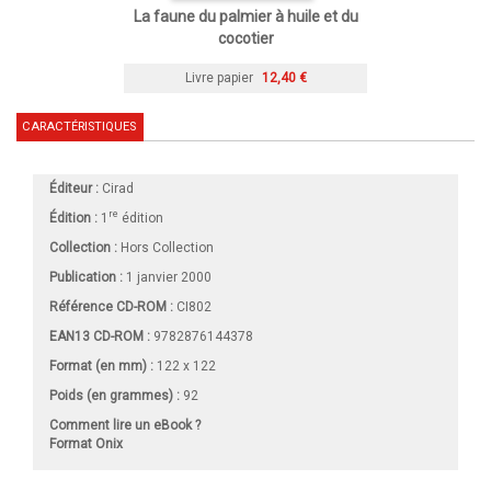
La faune du palmier à huile et du
cocotier
Livre papier
12,40 €
CARACTÉRISTIQUES
Éditeur :
Cirad
re
Édition :
1
édition
Collection :
Hors Collection
Publication :
1 janvier 2000
Référence CD-ROM :
CI802
EAN13 CD-ROM :
9782876144378
Format (en mm)
:
122 x 122
Poids (en grammes) :
92
Comment lire un eBook ?
Format Onix