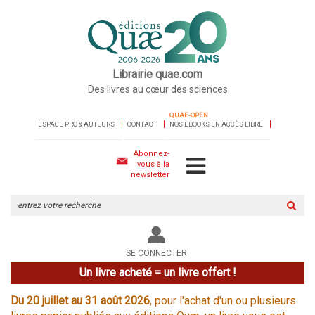
Librairie quae.com
Des livres au cœur des sciences
QUAE-OPEN
ESPACE PRO & AUTEURS
CONTACT
NOS EBOOKS EN ACCÈS LIBRE
Abonnez-
vous à la
newsletter
Rechercher
sur
le
site
SE CONNECTER
Un livre acheté = un livre offert !
Du 20 juillet au 31 août 2026
, pour l'achat d'un ou plusieurs