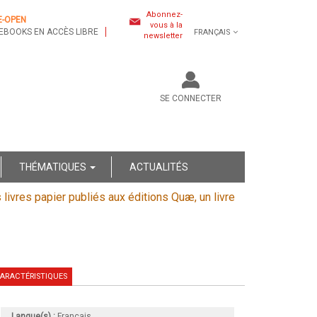
Abonnez-
E-OPEN
vous à la
EBOOKS EN ACCÈS LIBRE
FRANÇAIS
newsletter
SE CONNECTER
THÉMATIQUES
ACTUALITÉS
s livres papier publiés aux éditions Quæ, un livre
ARACTÉRISTIQUES
Langue(s) :
Français