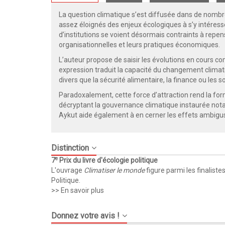
La question climatique s’est diffusée dans de nombre
assez éloignés des enjeux écologiques à s’y intéress
d’institutions se voient désormais contraints à repens
organisationnelles et leurs pratiques économiques.
L’auteur propose de saisir les évolutions en cours c
expression traduit la capacité du changement climati
divers que la sécurité alimentaire, la finance ou les so
Paradoxalement, cette force d’attraction rend la for
décryptant la gouvernance climatique instaurée no
Aykut aide également à en cerner les effets ambigus
Distinction
e
7
Prix du livre d'écologie politique
L'ouvrage
Climatiser le monde
figure parmi les finaliste
Politique.
>> En savoir plus
Donnez votre avis !