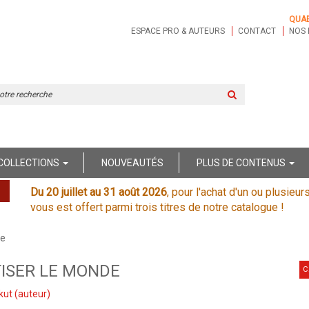
QUA
ESPACE PRO & AUTEURS
CONTACT
NOS 
Rechercher
sur
le
site
COLLECTIONS
NOUVEAUTÉS
PLUS DE CONTENUS
Du 20 juillet au 31 août 2026
, pour l'achat d'un ou plusieur
vous est offert parmi trois titres de notre catalogue !
de
ISER LE MONDE
C
kut
(auteur)