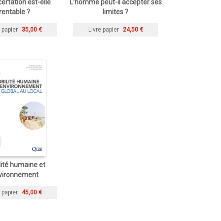
ertation est-elle
L'homme peut-il accepter ses
rentable ?
limites ?
 papier
35,00 €
Livre papier
24,50 €
ité humaine et
vironnement
 papier
45,00 €