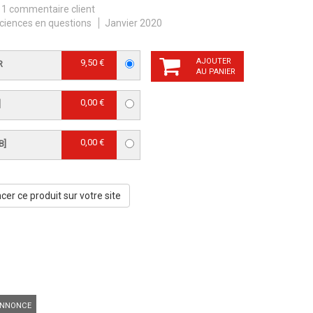
1 commentaire client
ciences en questions
Janvier 2020
AJOUTER
9,50 €
R
AU PANIER
0,00 €
]
0,00 €
B]
er ce produit sur votre site
NNONCE