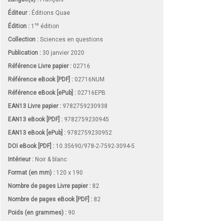
Éditeur :
Éditions Quae
re
Édition :
1
édition
Collection :
Sciences en questions
Publication :
30 janvier 2020
Référence Livre papier :
02716
Référence eBook [PDF] :
02716NUM
Référence eBook [ePub] :
02716EPB
EAN13 Livre papier :
9782759230938
EAN13 eBook [PDF] :
9782759230945
EAN13 eBook [ePub] :
9782759230952
DOI eBook [PDF] :
10.35690/978-2-7592-3094-5
Intérieur :
Noir & blanc
Format (en mm)
:
120 x 190
Nombre de pages
Livre papier
:
82
Nombre de pages
eBook [PDF]
:
82
Poids (en grammes) :
90