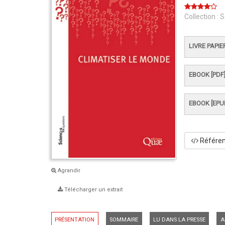
Collection :
S
LIVRE PAPIE
EBOOK [PDF
EBOOK [EPU
Référenc
Agrandir
Télécharger un extrait
PRÉSENTATION
SOMMAIRE
LU DANS LA PRESSE
A