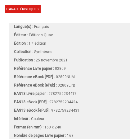
CARACTÉRISTIQUES
Langue(s) :
Français
Éditeur :
Éditions Quae
re
Édition :
1
édition
Collection :
Synthèses
Publication :
25 novembre 2021
Référence Livre papier :
02809
Référence eBook [PDF] :
02809NUM
Référence eBook [ePub] :
02809EPB
EAN13 Livre papier :
9782759234417
EAN13 eBook [PDF] :
9782759234424
EAN13 eBook [ePub] :
9782759234431
Intérieur :
Couleur
Format (en mm)
:
160 x 240
Nombre de pages
Livre papier
:
168