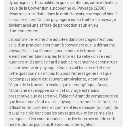
dynamiques ». Plus politique que scientifique, cette définition
issue de la Convention européenne du Paysage (2000),
désormais introduite dans le droit français, correspond bien à
la manière dont l’action paysagère est ici traitée. Le paysage
devient ainsi une affaire de perception et un enjeu
d’aménagement.
La posture de recherche adoptée dans ces pages n’est pas
celle d’un praticien cherchant à convaincre que la démarche
paysagère est
la
réponse pour conduire la transition
environnementale dans les territoires. La réflexion se veut
nuancée et distanciée car il s’agit de reconnaître et construire
la controverse du paysage. Chacun voit bien en effet que
cette question ne sert pas toujours l’intérêt général et que
l’action paysagère est souvent ambivalente, y compris à
l’égard de la transition écologique et énergétique. Aussi,
l’approche développée dans cet ouvrage est moins
prescriptive que descriptive, l’objectif étant de comprendre ce
que les acteurs font avec le paysage, comment ils le font, les
difficultés rencontrées, et comment les dépasser (ou non). Ce
travail ne cible donc pas les paysages eux-mêmes mais les
pratiques et les connaissances que les hommes ont de cette
réalité. Sur un plan plus théorique, l’interrogation