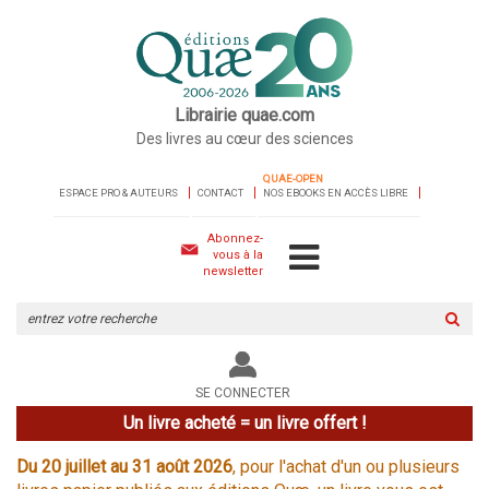
Librairie quae.com
Des livres au cœur des sciences
QUAE-OPEN
ESPACE PRO & AUTEURS
CONTACT
NOS EBOOKS EN ACCÈS LIBRE
Abonnez-
vous à la
newsletter
Rechercher
sur
le
site
SE CONNECTER
Un livre acheté = un livre offert !
Du 20 juillet au 31 août 2026
, pour l'achat d'un ou plusieurs