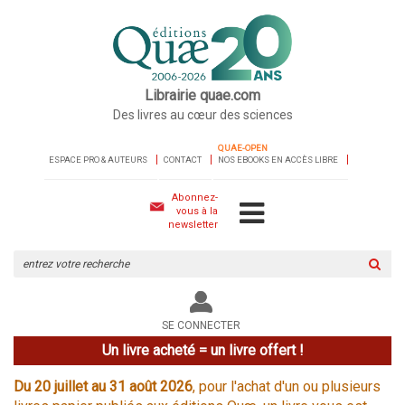
Librairie quae.com
Des livres au cœur des sciences
QUAE-OPEN
ESPACE PRO & AUTEURS
CONTACT
NOS EBOOKS EN ACCÈS LIBRE
Abonnez-
vous à la
newsletter
Rechercher
sur
le
site
SE CONNECTER
Un livre acheté = un livre offert !
Du 20 juillet au 31 août 2026
, pour l'achat d'un ou plusieurs