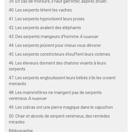
39. En cas de morsure, il faut garrotter, aspirer, brûler…
40. Les serpents tètent les vaches
41. Les serpents hypnotisent leurs proies
42. Les serpents avalent des éléphants
43. Des serpents mangeurs d’homme
À nuancer
44. Les serpents jeûnent pour mieux vous dévorer
45. Les serpents constricteurs étouffent leurs victimes
46. Les éleveurs donnent des chatons vivants à leurs
serpents
47. Les serpents engloutissent leurs bébés s’ils les croient
menacés
48. Les mammifères ne mangent pas de serpents
venimeux
À nuancer
49. Les cobras ont une pierre magique dans le capuchon
50. Chair et alcools de serpent venimeux, des remèdes
miracles
Bibliographie