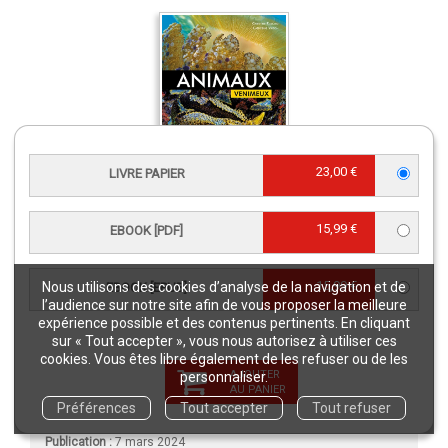
23,00 €
LIVRE PAPIER
Animaux venimeux
Livre relié
28,50 €
15,99 €
EBOOK [PDF]
CARACTÉRISTIQUES
15,99 €
Nous utilisons des cookies d’analyse de la navigation et de
EBOOK [EPUB]
l’audience sur notre site afin de vous proposer la meilleure
expérience possible et des contenus pertinents. En cliquant
Langue(s) :
Français
sur « Tout accepter », vous nous autorisez à utiliser ces
cookies. Vous êtes libre également de les refuser ou de les
Éditeur :
Éditions Quae
AJOUTER
personnaliser.
e
Édition :
2
édition
AU PANIER
Préférences
Tout accepter
Tout refuser
Collection :
Idées fausses
Publication :
7 mars 2024