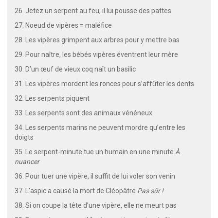
26. Jetez un serpent au feu, il lui pousse des pattes
27. Noeud de vipères = maléfice
28. Les vipères grimpent aux arbres pour y mettre bas
29. Pour naître, les bébés vipères éventrent leur mère
30. D’un œuf de vieux coq naît un basilic
31. Les vipères mordent les ronces pour s’affûter les dents
32. Les serpents piquent
33. Les serpents sont des animaux vénéneux
34. Les serpents marins ne peuvent mordre qu’entre les
doigts
35. Le serpent-minute tue un humain en une minute
À
nuancer
36. Pour tuer une vipère, il suffit de lui voler son venin
37. L’aspic a causé la mort de Cléopâtre
Pas sûr !
38. Si on coupe la tête d’une vipère, elle ne meurt pas