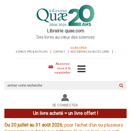
Librairie quae.com
Des livres au cœur des sciences
QUAE-OPEN
ESPACE PRO & AUTEURS
CONTACT
NOS EBOOKS EN ACCÈS LIBRE
Abonnez-
vous à la
newsletter
Rechercher
sur
le
site
SE CONNECTER
Un livre acheté = un livre offert !
Du 20 juillet au 31 août 2026
, pour l'achat d'un ou plusieurs