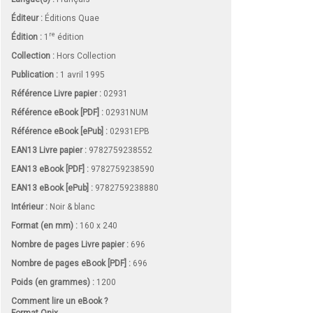
Éditeur :
Éditions Quae
re
Édition :
1
édition
Collection :
Hors Collection
Publication :
1 avril 1995
Référence Livre papier :
02931
Référence eBook [PDF] :
02931NUM
Référence eBook [ePub] :
02931EPB
EAN13 Livre papier :
9782759238552
EAN13 eBook [PDF] :
9782759238590
EAN13 eBook [ePub] :
9782759238880
Intérieur :
Noir & blanc
Format (en mm)
:
160 x 240
Nombre de pages
Livre papier
:
696
Nombre de pages
eBook [PDF]
:
696
Poids (en grammes) :
1200
Comment lire un eBook ?
Format Onix