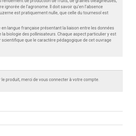
u rendement de production de fruits, de graines oléagineuses,
re ignorée de l’agronome. Il doit savoir qu’en l’absence
 luzerne est pratiquement nulle, que celle du tournesol est
 en langue française présentant la liaison entre les données
e la biologie des pollinisateurs. Chaque aspect particulier y est
ueur scientifique que le caractère pédagogique de cet ouvrage
 le produit, merci de vous connecter à votre compte.