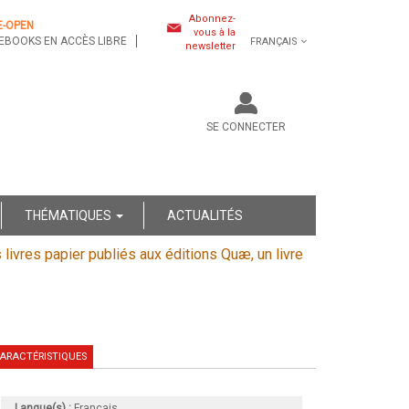
Abonnez-
E-OPEN
vous à la
EBOOKS EN ACCÈS LIBRE
FRANÇAIS
newsletter
SE CONNECTER
THÉMATIQUES
ACTUALITÉS
s livres papier publiés aux éditions Quæ, un livre
ARACTÉRISTIQUES
Langue(s) :
Français