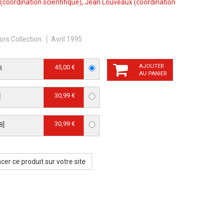
(coordination scientifique),
Jean Louveaux
(coordination
ors Collection
Avril 1995
AJOUTER
45,00 €
R
AU PANIER
30,99 €
]
30,99 €
B]
er ce produit sur votre site