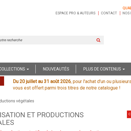
QUA
ESPACE PRO & AUTEURS
CONTACT
NOS 
Rechercher
sur
le
site
COLLECTIONS
NOUVEAUTÉS
PLUS DE CONTENUS
Du 20 juillet au 31 août 2026
, pour l'achat d'un ou plusieur
vous est offert parmi trois titres de notre catalogue !
oductions végétales
ISATION ET PRODUCTIONS
C
ALES