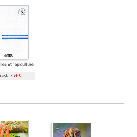
lles et l'apiculture
Book
7,99 €