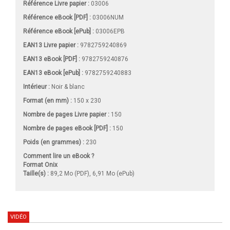
Référence Livre papier :
03006
Référence eBook [PDF] :
03006NUM
Référence eBook [ePub] :
03006EPB
EAN13 Livre papier :
9782759240869
EAN13 eBook [PDF] :
9782759240876
EAN13 eBook [ePub] :
9782759240883
Intérieur :
Noir & blanc
Format (en mm)
:
150 x 230
Nombre de pages
Livre papier
:
150
Nombre de pages
eBook [PDF]
:
150
Poids (en grammes) :
230
Comment lire un eBook ?
Format Onix
Taille(s) :
89,2 Mo (PDF), 6,91 Mo (ePub)
VIDÉO