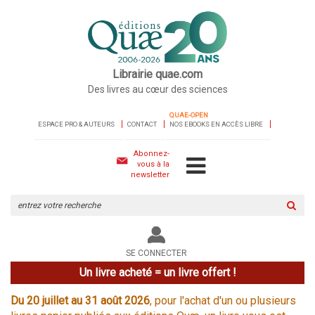
Librairie quae.com
Des livres au cœur des sciences
QUAE-OPEN
ESPACE PRO & AUTEURS
CONTACT
NOS EBOOKS EN ACCÈS LIBRE
Abonnez-
vous à la
newsletter
Rechercher
sur
le
site
SE CONNECTER
Un livre acheté = un livre offert !
Du 20 juillet au 31 août 2026
, pour l'achat d'un ou plusieurs