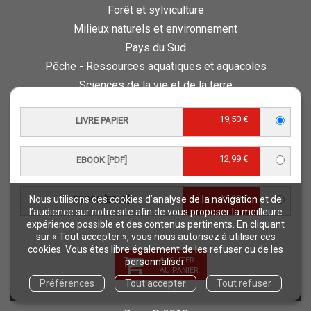
Forêt et sylviculture
Milieux naturels et environnement
Pays du Sud
Pêche - Ressources aquatiques et aquacoles
Sciences de la vie et de la terre
Science pour tous
19,50 €
LIVRE PAPIER
Sciences sociales, politiques, économiques
ESPACE PRO
12,99 €
EBOOK [PDF]
Vous êtes auteur
Vous êtes journaliste
12,99 €
Nous utilisons des cookies d’analyse de la navigation et de
EBOOK [EPUB]
Vous êtes libraire
l’audience sur notre site afin de vous proposer la meilleure
expérience possible et des contenus pertinents. En cliquant
Vous êtes bibliothécaire
sur « Tout accepter », vous nous autorisez à utiliser ces
Foreign rights
cookies. Vous êtes libre également de les refuser ou de les
AJOUTER
personnaliser.
Procédure d'évaluation
AU PANIER
Préférences
Tout accepter
Tout refuser
NOTRE SITE