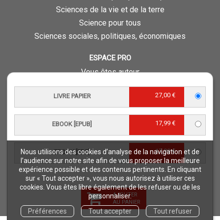
Sciences de la vie et de la terre
Science pour tous
Sciences sociales, politiques, économiques
ESPACE PRO
Vous êtes auteur
Vous êtes journaliste
27,00 €
LIVRE PAPIER
Vous êtes libraire
Vous êtes bibliothécaire
17,99 €
Foreign rights
EBOOK [EPUB]
Procédure d'évaluation
17,99 €
Nous utilisons des cookies d’analyse de la navigation et de
EBOOK [PDF]
NOTRE SITE
l’audience sur notre site afin de vous proposer la meilleure
expérience possible et des contenus pertinents. En cliquant
Quae © 2018
sur « Tout accepter », vous nous autorisez à utiliser ces
Mentions légales
cookies. Vous êtes libre également de les refuser ou de les
AJOUTER
personnaliser.
Déclaration d'accessibilité
AU PANIER
Préférences
Tout accepter
Tout refuser