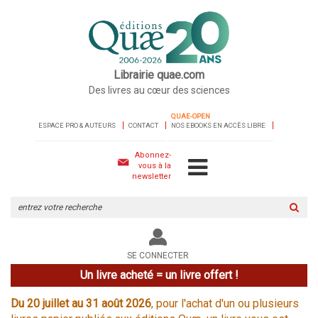
Librairie quae.com
Des livres au cœur des sciences
QUAE-OPEN
ESPACE PRO & AUTEURS
CONTACT
NOS EBOOKS EN ACCÈS LIBRE
Abonnez-
vous à la
newsletter
Rechercher
sur
le
site
SE CONNECTER
Un livre acheté = un livre offert !
Du 20 juillet au 31 août 2026
, pour l'achat d'un ou plusieurs