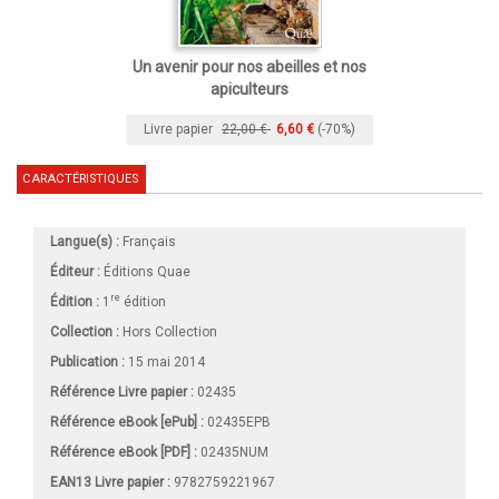
Un avenir pour nos abeilles et nos
apiculteurs
Livre papier
22,00 €
6,60 €
(-70%)
CARACTÉRISTIQUES
Langue(s) :
Français
Éditeur :
Éditions Quae
re
Édition :
1
édition
Collection :
Hors Collection
Publication :
15 mai 2014
Référence Livre papier :
02435
Référence eBook [ePub] :
02435EPB
Référence eBook [PDF] :
02435NUM
EAN13 Livre papier :
9782759221967