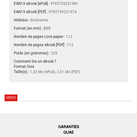
EAN13 eBook [ePub] :
9782759221981
EAN13 eBook [PDF] :
9782759221974
Intérieur :
Bichromie
Format (en mm)
:
[NR]
Nombre de pages
Livre papier
:
112
Nombre de pages
eBook [PDF]
:
112
Poids (en grammes) :
225
Comment lire un eBook ?
Format Onix
Taille(s) :
1,32 Mo (ePub), 2,61 Mo (PDF)
VIDÉO
GARANTIES
QUAE