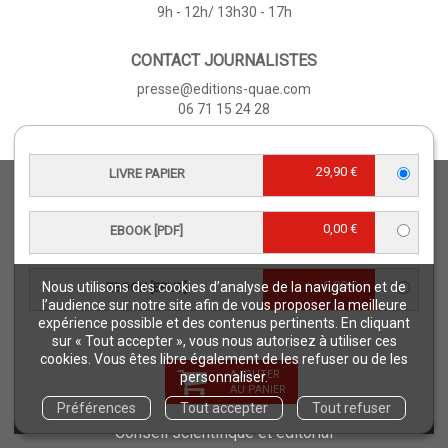
9h - 12h/ 13h30 - 17h
CONTACT JOURNALISTES
presse@editions-quae.com
06 71 15 24 28
29,90 €
LIVRE PAPIER
ÉDITIONS QUÆ
Qui sommes-nous ?
0,00 €
EBOOK [PDF]
Nos collections
CGV
0,00 €
Nous utilisons des cookies d’analyse de la navigation et de
EBOOK [EPUB]
Téléchargements
l’audience sur notre site afin de vous proposer la meilleure
Comment commander ?
expérience possible et des contenus pertinents. En cliquant
sur « Tout accepter », vous nous autorisez à utiliser ces
Où trouver nos ouvrages ?
cookies. Vous êtes libre également de les refuser ou de les
AJOUTER
Contact
personnaliser.
AU PANIER
Comment lire un ebook ?
Préférences
Tout accepter
Tout refuser
Conseil scientifique et éditorial