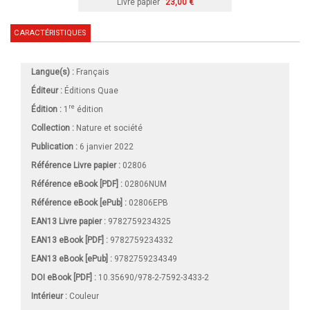
Livre papier
23,00 €
CARACTÉRISTIQUES
Langue(s) :
Français
Éditeur :
Éditions Quae
re
Édition :
1
édition
Collection :
Nature et société
Publication :
6 janvier 2022
Référence Livre papier :
02806
Référence eBook [PDF] :
02806NUM
Référence eBook [ePub] :
02806EPB
EAN13 Livre papier :
9782759234325
EAN13 eBook [PDF] :
9782759234332
EAN13 eBook [ePub] :
9782759234349
DOI eBook [PDF] :
10.35690/978-2-7592-3433-2
Intérieur :
Couleur