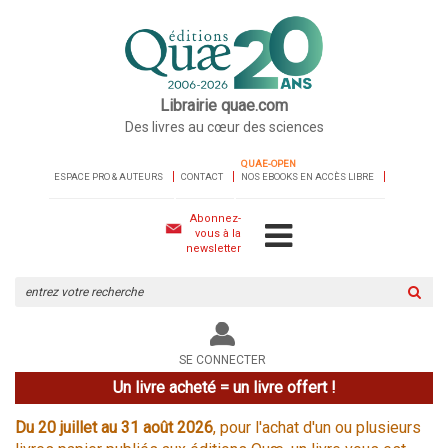
Librairie quae.com
Des livres au cœur des sciences
QUAE-OPEN
ESPACE PRO & AUTEURS
CONTACT
NOS EBOOKS EN ACCÈS LIBRE
Abonnez-
vous à la
newsletter
Rechercher
sur
le
site
SE CONNECTER
Un livre acheté = un livre offert !
Du 20 juillet au 31 août 2026
, pour l'achat d'un ou plusieurs