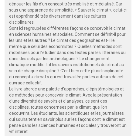
dénouer les fils d’un concept très mobilisé et médiatisé. Car
sous une apparence de simplicité, « Sauver le climat », celui-ci
est appréhendé très diversement dans les cultures
disciplinaires.
Sont ici regroupées différentes façons de concevoir le climat
en sciences humaines et sociales. Comment se définit-il pour
les uns et les autres ? Le climat des géographes est-il le
même que celui des économistes ? Quelles méthodes sont
mobilisées pour l’étudier dans des textes par les littéraires ou
dans des sols par les archéologues ? Le changement
climatique modifie-t-il les savoirs institutionnels du climat au
sein de chaque discipline ? C’est bien cette pluridisciplinarité
du concept « climat » qui est travaillée par les auteurs de cet
ouvrage collectif.
Le livre aborde une palette d’approches, d’épistémologies et
de méthodes pour concevoir le climat. Avec la présentation
d’une diversité de savoirs et d’analyses, ce sont des
disciplines, toutes concernées par le climat, que l’on
découvrira. Les étudiants, les scientifiques et les journalistes
qui souhaitent en savoir plus sur les façons dont le climat est
pensé dans les sciences humaines et sociales y trouveront un
vif intérêt.