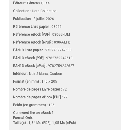
Éditeur :
Éditions Quae
Collection :
Hors Collection
Publication :
2 juillet 2026
Référence Livre papier :
03066
Référence eBook [PDF] :
03066NUM
Référence eBook [ePub] :
03066EPB
EAN13 Livre papier :
9782759242603
EAN13 eBook [PDF] :
9782759242610
EAN13 eBook [ePub] :
9782759242627
Intérieur :
Noir & blanc, Couleur
Format (en mm)
:
140 x 205
Nombre de pages
Livre papier
:
72
Nombre de pages
eBook [PDF]
:
72
Poids (en grammes) :
105
Comment lire un eBook ?
Format Onix
Taille(s) :
1,84 Mo (PDF), 1,05 Mo (ePub)