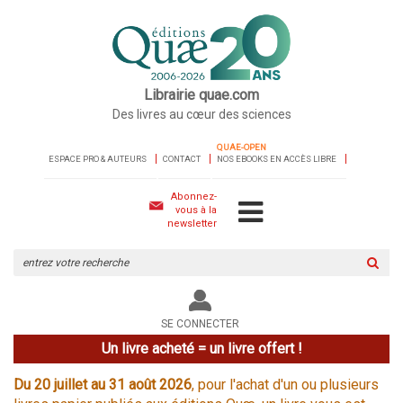
Librairie quae.com
Des livres au cœur des sciences
QUAE-OPEN
ESPACE PRO & AUTEURS
CONTACT
NOS EBOOKS EN ACCÈS LIBRE
Abonnez-
vous à la
newsletter
Rechercher
sur
le
site
SE CONNECTER
Un livre acheté = un livre offert !
Du 20 juillet au 31 août 2026
, pour l'achat d'un ou plusieurs