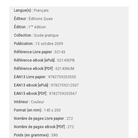
Langue(s) :
Français
Éditeur :
Éditions Quae
re
Édition :
1
édition
Collection :
Guide pratique
Publication :
15 octobre 2009
Référence Livre papier :
02143
Référence eBook [ePub] :
02143EPB
Référence eBook [PDF] :
02143NUM
EAN13 Livre papier :
9782759203550
EAN13 eBook [ePub] :
9782759212507
EAN13 eBook [PDF] :
9782759203567
Intérieur :
Couleur
Format (en mm)
:
145 x 250
Nombre de pages
Livre papier
:
272
Nombre de pages
eBook [PDF]
:
272
Poids (en grammes) :
580