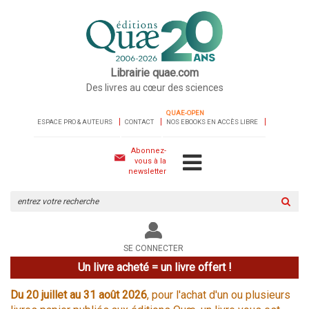
Librairie quae.com
Des livres au cœur des sciences
QUAE-OPEN
ESPACE PRO & AUTEURS
CONTACT
NOS EBOOKS EN ACCÈS LIBRE
Abonnez-
vous à la
newsletter
Rechercher
sur
le
site
SE CONNECTER
Un livre acheté = un livre offert !
Du 20 juillet au 31 août 2026
, pour l'achat d'un ou plusieurs