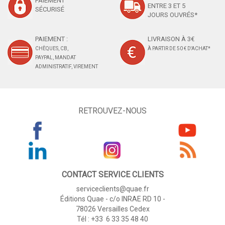
PAIEMENT
ENTRE 3 ET 5
SÉCURISÉ
JOURS OUVRÉS*
PAIEMENT :
LIVRAISON À 3€
CHÈQUES, CB,
À PARTIR DE 50 € D'ACHAT*
PAYPAL, MANDAT
ADMINISTRATIF, VIREMENT
RETROUVEZ-NOUS
CONTACT SERVICE CLIENTS
serviceclients@quae.fr
Éditions Quae - c/o INRAE RD 10 -
78026 Versailles Cedex
Tél : +33 6 33 35 48 40