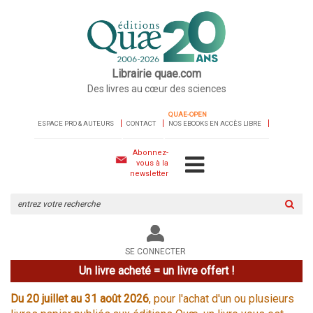
Librairie quae.com
Des livres au cœur des sciences
QUAE-OPEN
ESPACE PRO & AUTEURS
CONTACT
NOS EBOOKS EN ACCÈS LIBRE
Abonnez-
vous à la
newsletter
Rechercher
sur
le
site
SE CONNECTER
Un livre acheté = un livre offert !
Du 20 juillet au 31 août 2026
, pour l'achat d'un ou plusieurs