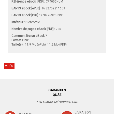
Référence eBook [PDF] :
CF4005NUM
EAN13 eBook [ePub] :
9782759211609
EAN13 eBook [PDF] :
9782759206995
Intérieur :
Bichromie
Nombre de pages
eBook [PDF]
:
226
Comment lire un eBook ?
Format Onix
Taille(s) :
11,9 Mo (ePub), 11,2 Mo (PDF)
VIDÉO
GARANTIES
QUAE
* EN FRANCE MÉTROPOLITAINE
LIVRAISON