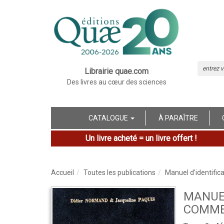
Librairie quae.com
Des livres au cœur des sciences
CATALOGUE
À PARAÎTRE
Un livre acheté = un livre offert !
Accueil
Toutes les publications
Manuel d'identific
MANUEL
COMME