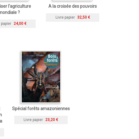
iser l'agriculture
A la croisée des pouvoirs
mondiale ?
Livre papier
32,50 €
 papier
24,00 €
t
Spécial forêts amazoniennes
n
Livre papier
23,20 €
ra