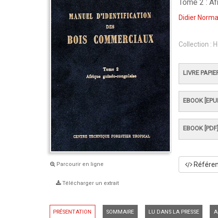
Tome 2 : Af
Didier Norm
Collection :
H
LIVRE PAPIE
EBOOK [EPU
EBOOK [PDF
Référenc
Parcourir en ligne
Télécharger un extrait
PRÉSENTATION
SOMMAIRE
LU DANS LA PRESSE
A