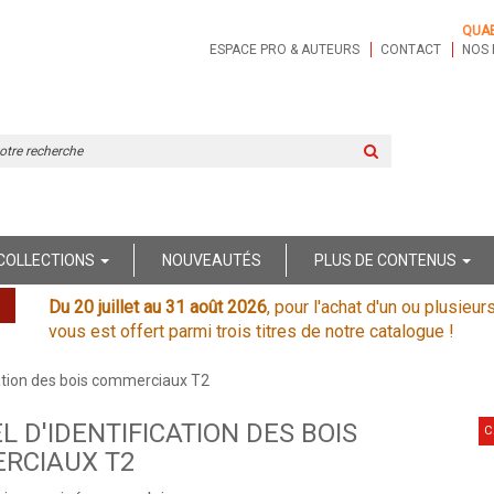
QUA
ESPACE PRO & AUTEURS
CONTACT
NOS 
Rechercher
sur
le
site
COLLECTIONS
NOUVEAUTÉS
PLUS DE CONTENUS
Du 20 juillet au 31 août 2026
, pour l'achat d'un ou plusieur
vous est offert parmi trois titres de notre catalogue !
ation des bois commerciaux T2
 D'IDENTIFICATION DES BOIS
C
RCIAUX T2