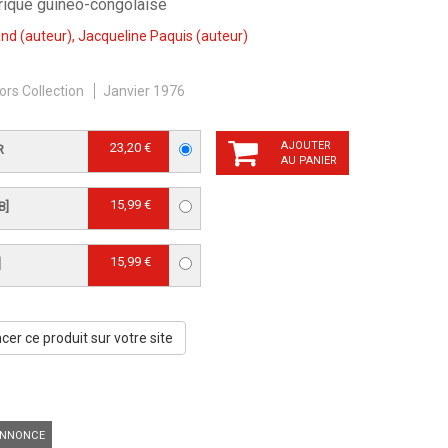
rique guinéo-congolaise
and
(auteur),
Jacqueline Paquis
(auteur)
ors Collection
Janvier 1976
AJOUTER
23,20 €
R
AU PANIER
15,99 €
B]
15,99 €
]
er ce produit sur votre site
NNONCE