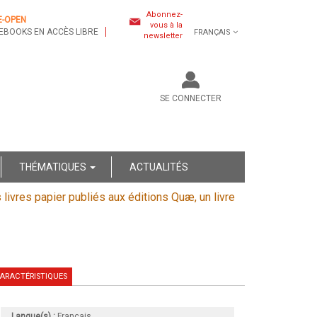
Abonnez-
E-OPEN
vous à la
EBOOKS EN ACCÈS LIBRE
FRANÇAIS
newsletter
SE CONNECTER
THÉMATIQUES
ACTUALITÉS
s livres papier publiés aux éditions Quæ, un livre
ARACTÉRISTIQUES
Langue(s) :
Français