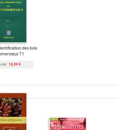
entification des bois
merciaux T1
Book
10,99 €