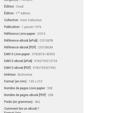
Éditeur :
Cirad
re
Édition :
1
édition
Collection :
Hors Collection
Publication :
1 janvier 1976
Référence Livre papier :
CI315
Référence eBook [ePub] :
CI315EPB
Référence eBook [PDF] :
CI315NUM
EAN13 Livre papier :
9782876145955
EAN13 eBook [ePub] :
9782759213733
EAN13 eBook [PDF] :
9782759207992
Intérieur :
Bichromie
Format (en mm)
:
135 x 210
Nombre de pages
Livre papier
:
338
Nombre de pages
eBook [PDF]
:
338
Poids (en grammes) :
462
Comment lire un eBook ?
Format Onix