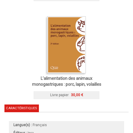
L’alimentation des animaux
monogastriques : porc, lapin, volailles
Livre papier
30,00 €
CARACTÉRISTIQUES
Langue(s) :
Français
Éditeur :
Inra