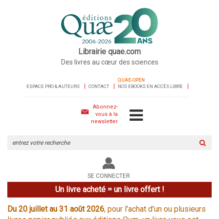
Librairie quae.com
Des livres au cœur des sciences
QUAE-OPEN
ESPACE PRO & AUTEURS
CONTACT
NOS EBOOKS EN ACCÈS LIBRE
Abonnez-
vous à la
newsletter
Rechercher
sur
le
site
SE CONNECTER
Un livre acheté = un livre offert !
Du 20 juillet au 31 août 2026
, pour l'achat d'un ou plusieurs