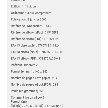
re
Édition :
1
édition
Collection :
Mieux comprendre
Publication :
1 janvier 2005
Référence Livre papier :
01515
Référence eBook [ePub] :
01515EPB
Référence eBook [PDF] :
01515NUM
EAN13 Livre papier :
9782738011824
EAN13 eBook [ePub] :
9782759210718
EAN13 eBook [PDF] :
9782759205943
Intérieur :
Bichromie
Format (en mm)
:
160 x 240
Nombre de pages
Livre papier
:
284
Nombre de pages
eBook [PDF]
:
284
Poids (en grammes) :
509
Comment lire un eBook ?
Format Onix
Taille(s) :
9,99 Mo (ePub), 15,4 Mo (PDF)