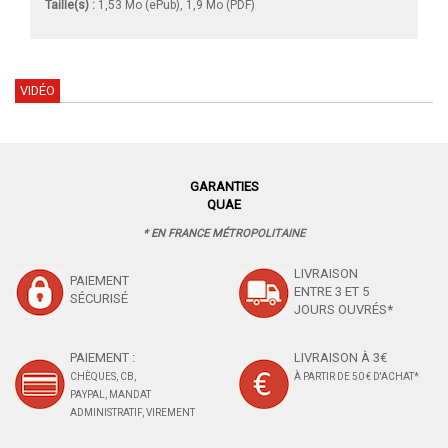
Taille(s) :
1,53 Mo (ePub), 1,9 Mo (PDF)
VIDÉO
GARANTIES
QUAE
* EN FRANCE MÉTROPOLITAINE
LIVRAISON
PAIEMENT
ENTRE 3 ET 5
SÉCURISÉ
JOURS OUVRÉS*
PAIEMENT :
LIVRAISON À 3€
CHÈQUES, CB,
À PARTIR DE 50 € D'ACHAT*
PAYPAL, MANDAT
ADMINISTRATIF, VIREMENT