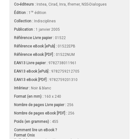
Co-éditeurs :
Irstea, Cirad, Inra, Ifremer, NSS-Dialogues
re
Édition :
1
édition
Collection :
Indisciplines
Publication :
1 janvier 2005
Référence Livre papier :
01522
Référence eBook [ePub] :
01522EPB
Référence eBook [PDF] :
01522NUM
EAN13 Livre papier :
9782738011961
EAN13 eBook [ePub] :
9782759212705
EAN13 eBook [PDF] :
9782759201310
Intérieur :
Noir & blanc
Format (en mm)
:
160 x 240
Nombre de pages
Livre papier
:
256
Nombre de pages
eBook [PDF]
:
256
Poids (en grammes) :
455
Comment lire un eBook ?
Format Onix