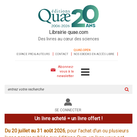
Librairie quae.com
Des livres au cœur des sciences
QUAE-OPEN
ESPACE PRO & AUTEURS
CONTACT
NOS EBOOKS EN ACCÈS LIBRE
Abonnez-
vous à la
newsletter
Rechercher
sur
le
site
SE CONNECTER
Un livre acheté = un livre offert !
Du 20 juillet au 31 août 2026
, pour l'achat d'un ou plusieurs