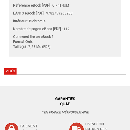
Référence eBook [PDF] :
CI741NUM
EAN13 eBook [PDF] :
9782759208258
Intérieur :
Bichromie
Nombre de pages
eBook [PDF]
:
112
Comment lire un eBook ?
Format Onix
Taille(s) :
7,23 Mo (PDF)
VIDÉO
GARANTIES
QUAE
* EN FRANCE MÉTROPOLITAINE
LIVRAISON
PAIEMENT
ENTRE 3 ET 5