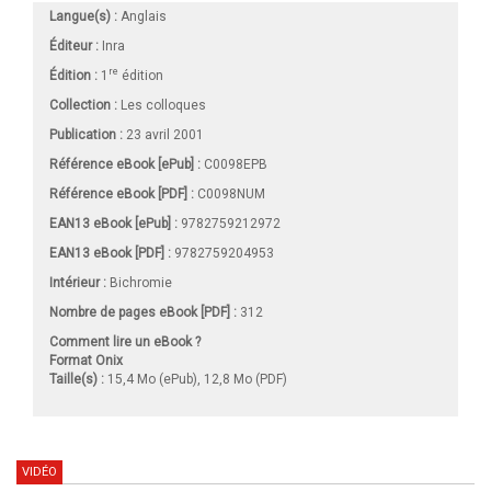
Langue(s) :
Anglais
Éditeur :
Inra
re
Édition :
1
édition
Collection :
Les colloques
Publication :
23 avril 2001
Référence eBook [ePub] :
C0098EPB
Référence eBook [PDF] :
C0098NUM
EAN13 eBook [ePub] :
9782759212972
EAN13 eBook [PDF] :
9782759204953
Intérieur :
Bichromie
Nombre de pages
eBook [PDF]
:
312
Comment lire un eBook ?
Format Onix
Taille(s) :
15,4 Mo (ePub), 12,8 Mo (PDF)
VIDÉO