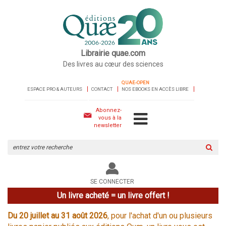
Librairie quae.com
Des livres au cœur des sciences
QUAE-OPEN
ESPACE PRO & AUTEURS
CONTACT
NOS EBOOKS EN ACCÈS LIBRE
Abonnez-
vous à la
newsletter
Rechercher
sur
le
site
SE CONNECTER
Un livre acheté = un livre offert !
Du 20 juillet au 31 août 2026
, pour l'achat d'un ou plusieurs