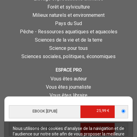
Forêt et sylviculture
Milieux naturels et environnement
Pays du Sud
Pêche - Ressources aquatiques et aquacoles
Sciences de la vie et de la terre
Science pour tous
Sciences sociales, politiques, économiques
ESPACE PRO
Vous êtes auteur
Vous êtes journaliste
Vous êtes libraire
Vous êtes bibliothécaire
25,99 €
Foreign rights
EBOOK [EPUB]
Procédure d'évaluation
25,99 €
Nous utilisons des cookies d’analyse de la navigation et de
EBOOK [PDF]
NOTRE SITE
l’audience sur notre site afin de vous proposer la meilleure