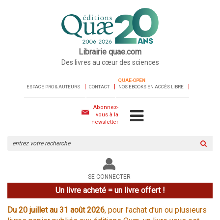
Librairie quae.com
Des livres au cœur des sciences
QUAE-OPEN
ESPACE PRO & AUTEURS
CONTACT
NOS EBOOKS EN ACCÈS LIBRE
Abonnez-
vous à la
newsletter
Rechercher
sur
le
site
SE CONNECTER
Un livre acheté = un livre offert !
Du 20 juillet au 31 août 2026
, pour l'achat d'un ou plusieurs