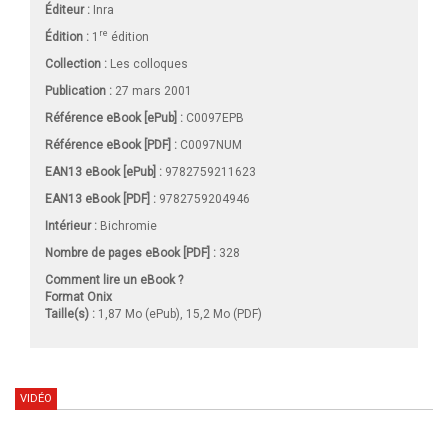
Éditeur :
Inra
re
Édition :
1
édition
Collection :
Les colloques
Publication :
27 mars 2001
Référence eBook [ePub] :
C0097EPB
Référence eBook [PDF] :
C0097NUM
EAN13 eBook [ePub] :
9782759211623
EAN13 eBook [PDF] :
9782759204946
Intérieur :
Bichromie
Nombre de pages
eBook [PDF]
:
328
Comment lire un eBook ?
Format Onix
Taille(s) :
1,87 Mo (ePub), 15,2 Mo (PDF)
VIDÉO