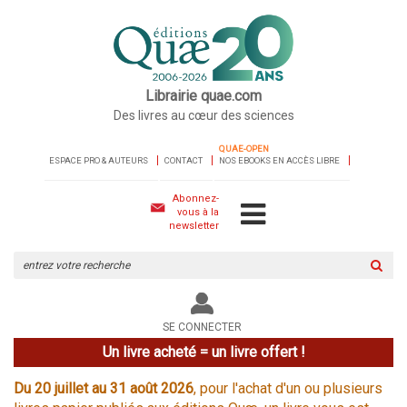
Librairie quae.com
Des livres au cœur des sciences
QUAE-OPEN
ESPACE PRO & AUTEURS
CONTACT
NOS EBOOKS EN ACCÈS LIBRE
Abonnez-
vous à la
newsletter
Rechercher
sur
le
site
SE CONNECTER
Un livre acheté = un livre offert !
Du 20 juillet au 31 août 2026
, pour l'achat d'un ou plusieurs