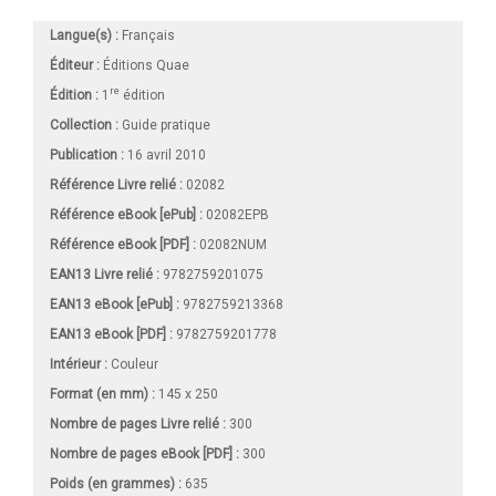
Langue(s) :
Français
Éditeur :
Éditions Quae
re
Édition :
1
édition
Collection :
Guide pratique
Publication :
16 avril 2010
Référence Livre relié :
02082
Référence eBook [ePub] :
02082EPB
Référence eBook [PDF] :
02082NUM
EAN13 Livre relié :
9782759201075
EAN13 eBook [ePub] :
9782759213368
EAN13 eBook [PDF] :
9782759201778
Intérieur :
Couleur
Format (en mm)
:
145 x 250
Nombre de pages
Livre relié
:
300
Nombre de pages
eBook [PDF]
:
300
Poids (en grammes) :
635