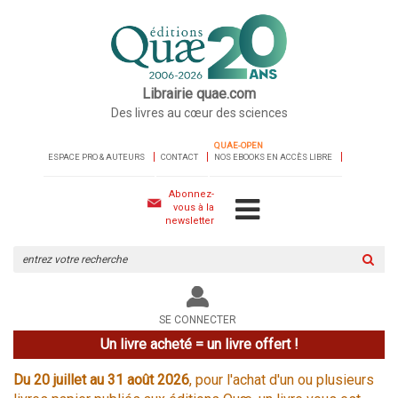
Librairie quae.com
Des livres au cœur des sciences
QUAE-OPEN
ESPACE PRO & AUTEURS
CONTACT
NOS EBOOKS EN ACCÈS LIBRE
Abonnez-
vous à la
newsletter
Rechercher
sur
le
site
SE CONNECTER
Un livre acheté = un livre offert !
Du 20 juillet au 31 août 2026
, pour l'achat d'un ou plusieurs