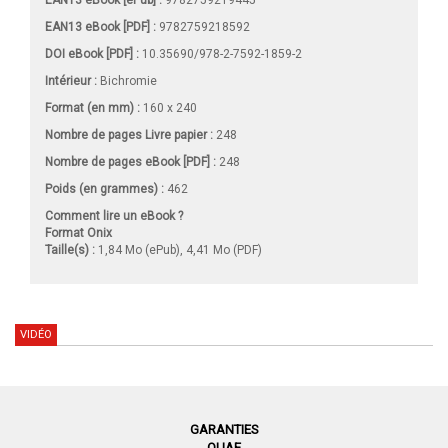
EAN13 eBook [PDF] :
9782759218592
DOI eBook [PDF] :
10.35690/978-2-7592-1859-2
Intérieur :
Bichromie
Format (en mm)
:
160 x 240
Nombre de pages
Livre papier
:
248
Nombre de pages
eBook [PDF]
:
248
Poids (en grammes) :
462
Comment lire un eBook ?
Format Onix
Taille(s) :
1,84 Mo (ePub), 4,41 Mo (PDF)
VIDÉO
GARANTIES
QUAE