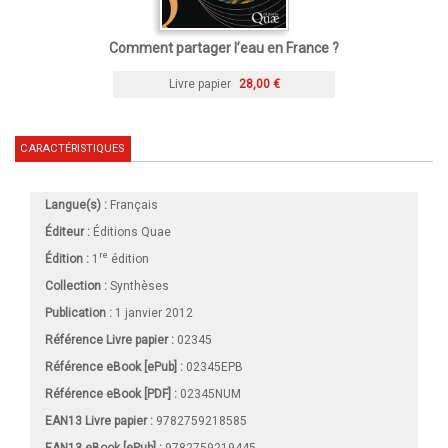
Comment partager l’eau en France ?
Livre papier
28,00 €
CARACTÉRISTIQUES
Langue(s) :
Français
Éditeur :
Éditions Quae
re
Édition :
1
édition
Collection :
Synthèses
Publication :
1 janvier 2012
Référence Livre papier :
02345
Référence eBook [ePub] :
02345EPB
Référence eBook [PDF] :
02345NUM
EAN13 Livre papier :
9782759218585
EAN13 eBook [ePub] :
9782759219445