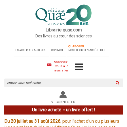
Librairie quae.com
Des livres au cœur des sciences
QUAE-OPEN
ESPACE PRO & AUTEURS
CONTACT
NOS EBOOKS EN ACCÈS LIBRE
Abonnez-
vous à la
newsletter
Rechercher
sur
le
site
SE CONNECTER
Un livre acheté = un livre offert !
Du 20 juillet au 31 août 2026
, pour l'achat d'un ou plusieurs