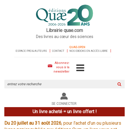
Librairie quae.com
Des livres au cœur des sciences
QUAE-OPEN
ESPACE PRO & AUTEURS
CONTACT
NOS EBOOKS EN ACCÈS LIBRE
Abonnez-
vous à la
newsletter
Rechercher
sur
le
site
SE CONNECTER
Un livre acheté = un livre offert !
Du 20 juillet au 31 août 2026
, pour l'achat d'un ou plusieurs