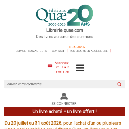
Librairie quae.com
Des livres au cœur des sciences
QUAE-OPEN
ESPACE PRO & AUTEURS
CONTACT
NOS EBOOKS EN ACCÈS LIBRE
Abonnez-
vous à la
newsletter
Rechercher
sur
le
site
SE CONNECTER
Un livre acheté = un livre offert !
Du 20 juillet au 31 août 2026
, pour l'achat d'un ou plusieurs