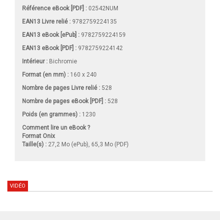
Référence eBook [PDF] :
02542NUM
EAN13 Livre relié :
9782759224135
EAN13 eBook [ePub] :
9782759224159
EAN13 eBook [PDF] :
9782759224142
Intérieur :
Bichromie
Format (en mm)
:
160 x 240
Nombre de pages
Livre relié
:
528
Nombre de pages
eBook [PDF]
:
528
Poids (en grammes) :
1230
Comment lire un eBook ?
Format Onix
Taille(s) :
27,2 Mo (ePub), 65,3 Mo (PDF)
VIDÉO