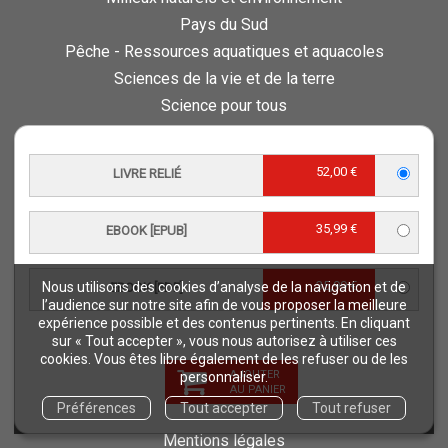
Pays du Sud
Pêche - Ressources aquatiques et aquacoles
Sciences de la vie et de la terre
Science pour tous
Sciences sociales, politiques, économiques
52,00 €
LIVRE RELIÉ
ESPACE PRO
Vous êtes auteur
35,99 €
Vous êtes journaliste
EBOOK [EPUB]
Vous êtes libraire
Vous êtes bibliothécaire
35,99 €
Nous utilisons des cookies d’analyse de la navigation et de
EBOOK [PDF]
l’audience sur notre site afin de vous proposer la meilleure
Foreign rights
expérience possible et des contenus pertinents. En cliquant
Procédure d'évaluation
sur « Tout accepter », vous nous autorisez à utiliser ces
cookies. Vous êtes libre également de les refuser ou de les
AJOUTER
personnaliser.
NOTRE SITE
AU PANIER
Quae © 2018
Préférences
Tout accepter
Tout refuser
Mentions légales