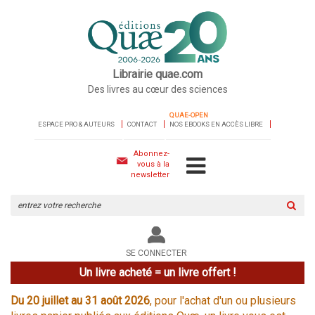
Librairie quae.com
Des livres au cœur des sciences
QUAE-OPEN
ESPACE PRO & AUTEURS
CONTACT
NOS EBOOKS EN ACCÈS LIBRE
Abonnez-
vous à la
newsletter
Rechercher
sur
le
site
SE CONNECTER
Un livre acheté = un livre offert !
Du 20 juillet au 31 août 2026
, pour l'achat d'un ou plusieurs